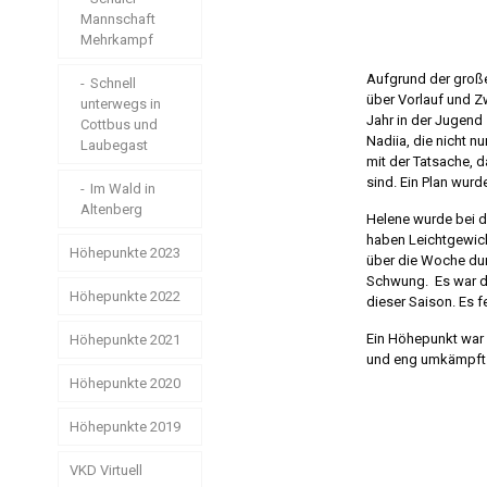
KVL
Mannschaft
Mehrkampf
Mehrkampf der
Aufgrund der große
Lütten
Schnell
über Vorlauf und Z
unterwegs in
Jahr in der Jugend 
Cottbus und
Starker langer
Nadiia, die nicht 
Atem
Laubegast
mit der Tatsache, 
sind. Ein Plan wurd
Endlich mal
Im Wald in
Schnee in
Altenberg
Helene wurde bei 
Zinnwald
haben Leichtgewich
Höhepunkte 2023
über die Woche dur
Schwung. Es war de
Höhepunkte 2022
Schwerin ist
dieser Saison. Es 
schön
Ein Höhepunkt war 
Höhepunkte 2021
Testen, Testen,
und eng umkämpft. L
Testen
Zu Lande und
zu Wasser
Höhepunkte 2020
Triple
Wochenende
Jugendfahrt im
Spreewald
200m und
Höhepunkte 2019
6000m – kurz
Herbstlangstrecke
Größte Regatta
und schnell und
Deutschlands
in Leipzig
#So geht
VKD Virtuell
lang und schnell