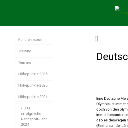
Kanurennsport
Training
Deutsc
Termine
Höhepunkte 2026
Höhepunkte 2025
German
Masters der
Senioren in
Höhepunkte 2024
Jahresrückblick
Eine Deutsche Meis
Hamburg
Rennsport 2025
Olympia ist immer s
Das
doch von den olym
erfolgreiche
Strike, Pizza &
immer besonders mo
Weltmeisterschaften
Weihnachtsstimmung
Rennsport-Jahr
gab es deswegen 
der Junioren
2024
(Einmarsch der Lä