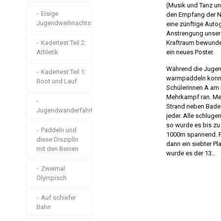
Athletik in
(Musik und Tanz u
Wir hatten sehr
Laubegast
Eisige
den Empfang der N
gute
Jugendweihnachtsfeier
eine zünftige Aut
Ostdeutsche
Kadertest(s)
Anstrengung unsere
Meisterschaften!
Kadertest Teil 2:
Kraftraum bewunde
Athletik
ein neues Poster.
Jugendfahrt
Windige Ecke in
Während die Jugen
Friedersdorf
Kadertest Teil 1:
Flöha zum
warmpaddeln konnt
Boot und Lauf
ersten Mal
Schülerinnen A am 
Mitteldeutsche
Mehrkampf ran. Me
Meisterschaften
Olympiapokal
Strand neben Bade
Jugendwanderfahrt
auf
jeder. Alle schluge
Senioren
Olympiastrecke
so wurde es bis z
Rennsportler –
Paddeln und
1000m spannend. F
Pfingsten in
diese Disziplin
Markranstädt
dann ein siebter Pla
Saaldorf
mit den Beinen
Fotostory
wurde es der 13..
Krasses
Zweimal
Deutsche
Trainingslager an
Olympisch
Meisterschaften
Himmelfahrt
Köln
Auf schiefer
Regatta an der
Bahn
Bischofswiese in
Vereinsmeisterschaft