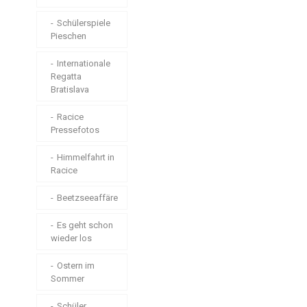
Trainingslager
Wind in
Himmelfahrt
Schülerspiele
Zinnwald
Pieschen
Die Großen in
Friedersdorf
Internationale
Regatta
Bratislava
Die Lütten in
Döbeln
Racice
Pressefotos
Brrrrrandenburg
Himmelfahrt in
Landesmeisterschaft
Racice
Lange Strecke
Beetzseeaffäre
Trainingslager
zu Ostern im VKD
Es geht schon
wieder los
Die
Paddelsaison
Ostern im
2025 ist eröffnet!
Sommer
Athletik beim
Schüler