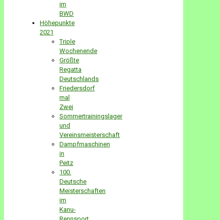
im
BWD
Höhepunkte
2021
Triple
Wochenende
Größte
Regatta
Deutschlands
Friedersdorf
mal
Zwei
Sommertrainingslager
und
Vereinsmeisterschaft
Dampfmaschinen
in
Peitz
100.
Deutsche
Meisterschaften
im
Kanu-
Rennsport