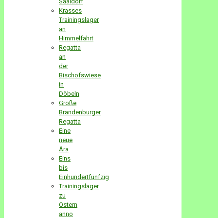
Saaldorf
Krasses
Trainingslager
an
Himmelfahrt
Regatta
an
der
Bischofswiese
in
Döbeln
Große
Brandenburger
Regatta
Eine
neue
Ära
Eins
bis
Einhundertfünfzig
Trainingslager
zu
Ostern
anno