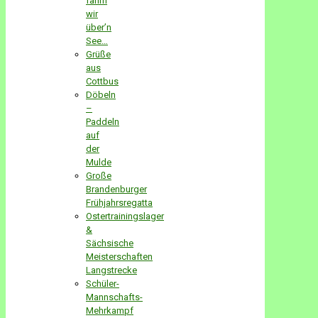
fahrn
wir
über’n
See…
Grüße
aus
Cottbus
Döbeln
–
Paddeln
auf
der
Mulde
Große
Brandenburger
Frühjahrsregatta
Ostertrainingslager
&
Sächsische
Meisterschaften
Langstrecke
Schüler-
Mannschafts-
Mehrkampf