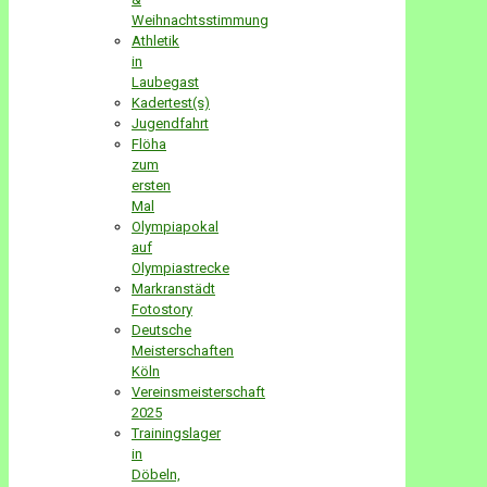
Weihnachtsstimmung
Athletik
in
Laubegast
Kadertest(s)
Jugendfahrt
Flöha
zum
ersten
Mal
Olympiapokal
auf
Olympiastrecke
Markranstädt
Fotostory
Deutsche
Meisterschaften
Köln
Vereinsmeisterschaft
2025
Trainingslager
in
Döbeln,