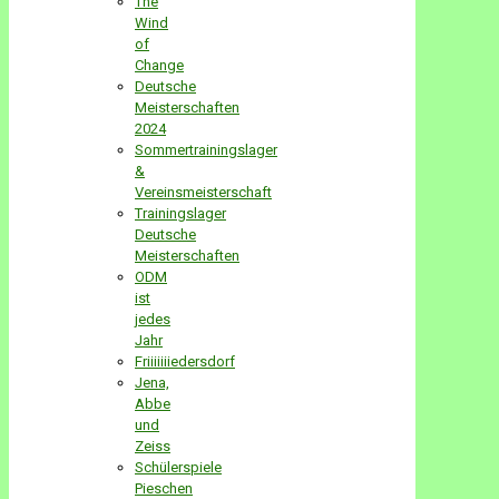
The
Wind
of
Change
Deutsche
Meisterschaften
2024
Sommertrainingslager
&
Vereinsmeisterschaft
Trainingslager
Deutsche
Meisterschaften
ODM
ist
jedes
Jahr
Friiiiiiiedersdorf
Jena,
Abbe
und
Zeiss
Schülerspiele
Pieschen