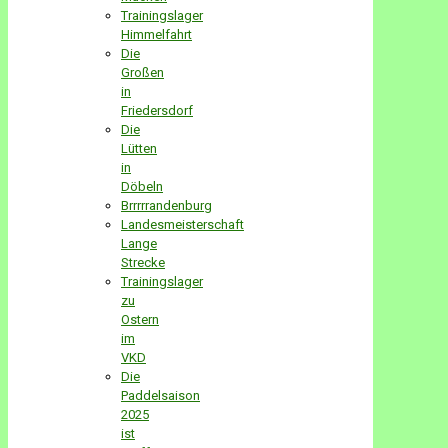
Trainingslager
Himmelfahrt
Die
Großen
in
Friedersdorf
Die
Lütten
in
Döbeln
Brrrrrandenburg
Landesmeisterschaft
Lange
Strecke
Trainingslager
zu
Ostern
im
VKD
Die
Paddelsaison
2025
ist