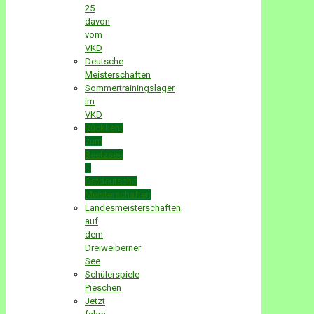
25
davon
vom
VKD
Deutsche
Meisterschaften
Sommertrainingslager
im
VKD
Rückkehr
zum
Beetzsee
–
Ostdeutsche
Meisterschaften
Landesmeisterschaften
auf
dem
Dreiweiberner
See
Schülerspiele
Pieschen
Jetzt