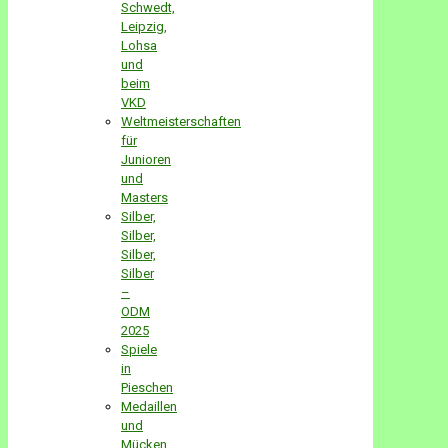
Schwedt,
Leipzig,
Lohsa
und
beim
VKD
Weltmeisterschaften
für
Junioren
und
Masters
Silber,
Silber,
Silber,
Silber
–
ODM
2025
Spiele
in
Pieschen
Medaillen
und
Mücken