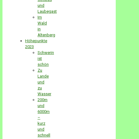
und
Laubegast
Im
Wald
in
Altenberg
Höhepunkte
2023
Schwerin
ist
schön
Zu
Lande
und
zu
Wasser
200m
und
6000m
–
kurz
und
schnell