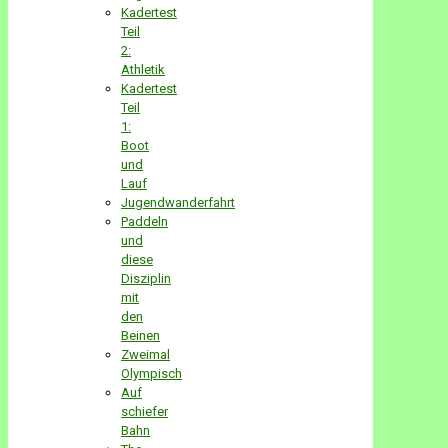
Kadertest
Teil
2:
Athletik
Kadertest
Teil
1:
Boot
und
Lauf
Jugendwanderfahrt
Paddeln
und
diese
Disziplin
mit
den
Beinen
Zweimal
Olympisch
Auf
schiefer
Bahn