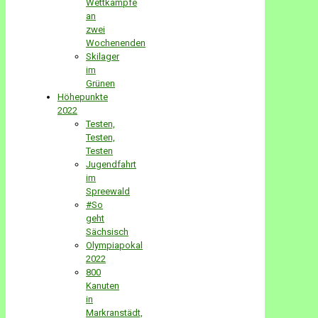
Wettkämpfe
an
zwei
Wochenenden
Skilager
im
Grünen
Höhepunkte
2022
Testen,
Testen,
Testen
Jugendfahrt
im
Spreewald
#So
geht
Sächsisch
Olympiapokal
2022
800
Kanuten
in
Markranstädt,