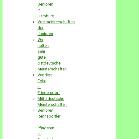
Senioren
in
Hamburg
Weltmeisterschaften
der
Junioren
Wir
hatten
sehr
gute
Ostdeutsche
Meisterschaften!
Windige
Ecke
in
Friedersdorf
Mitteldeutsche
Meisterschaften
Senioren
Rennsportler
–
Pfingsten
in