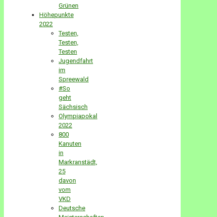
Grünen
Höhepunkte
2022
Testen,
Testen,
Testen
Jugendfahrt
im
Spreewald
#So
geht
Sächsisch
Olympiapokal
2022
800
Kanuten
in
Markranstädt,
25
davon
vom
VKD
Deutsche