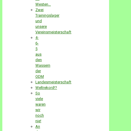
Westen…
Zwei
Trainingslager
und
unsere
Vereinsmeisterschaft
4-
6-
5
aus
den
Wassern
der
ODM
Landesmeisterschaft
Weltrekord!?
So
viele
waren
wir
noch
nie!
An