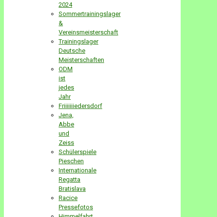
2024
Sommertrainingslager
&
Vereinsmeisterschaft
Trainingslager
Deutsche
Meisterschaften
ODM
ist
jedes
Jahr
Friiiiiiiedersdorf
Jena,
Abbe
und
Zeiss
Schülerspiele
Pieschen
Internationale
Regatta
Bratislava
Racice
Pressefotos
Himmelfahrt