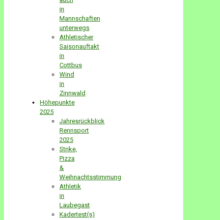
in
Mannschaften
unterwegs
Athletischer
Saisonauftakt
in
Cottbus
Wind
in
Zinnwald
Höhepunkte
2025
Jahresrückblick
Rennsport
2025
Strike,
Pizza
&
Weihnachtsstimmung
Athletik
in
Laubegast
Kadertest(s)