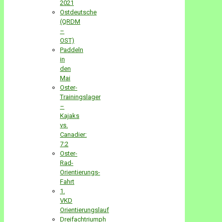
2021
Ostdeutsche
(QRDM
–
OST)
Paddeln
in
den
Mai
Oster-
Trainingslager
–
Kajaks
vs.
Canadier:
7:2
Oster-
Rad-
Orientierungs-
Fahrt
1.
VKD
Orientierungslauf
Dreifachtriumph