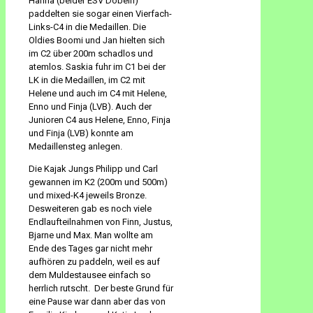
Hanna (beider ESV Döbeln)
paddelten sie sogar einen Vierfach-
Links-C4 in die Medaillen. Die
Oldies Boomi und Jan hielten sich
im C2 über 200m schadlos und
atemlos. Saskia fuhr im C1 bei der
LK in die Medaillen, im C2 mit
Helene und auch im C4 mit Helene,
Enno und Finja (LVB). Auch der
Junioren C4 aus Helene, Enno, Finja
und Finja (LVB) konnte am
Medaillensteg anlegen.
Die Kajak Jungs Philipp und Carl
gewannen im K2 (200m und 500m)
und mixed-K4 jeweils Bronze.
Desweiteren gab es noch viele
Endlaufteilnahmen von Finn, Justus,
Bjarne und Max. Man wollte am
Ende des Tages gar nicht mehr
aufhören zu paddeln, weil es auf
dem Muldestausee einfach so
herrlich rutscht. Der beste Grund für
eine Pause war dann aber das von