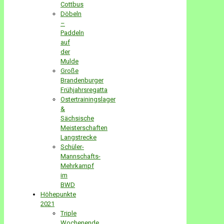
Cottbus
Döbeln
–
Paddeln
auf
der
Mulde
Große
Brandenburger
Frühjahrsregatta
Ostertrainingslager
&
Sächsische
Meisterschaften
Langstrecke
Schüler-
Mannschafts-
Mehrkampf
im
BWD
Höhepunkte
2021
Triple
Wochenende