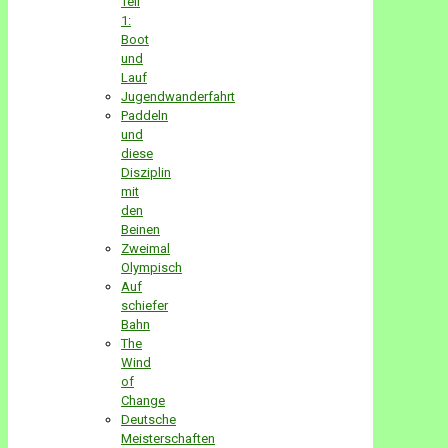
Teil
1:
Boot
und
Lauf
Jugendwanderfahrt
Paddeln
und
diese
Disziplin
mit
den
Beinen
Zweimal
Olympisch
Auf
schiefer
Bahn
The
Wind
of
Change
Deutsche
Meisterschaften