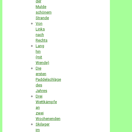
der
Mulde
schönem
Strande
Von
Links
nach
Rechts
Lang
hin
(mit
Wende)
Die
ersten
Paddelschläge
des
Jahres
Drei
Wettkämpfe
an
zwei
Wochenenden
Skilager
im