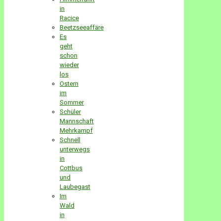
in
Racice
Beetzseeaffäre
Es
geht
schon
wieder
los
Ostern
im
Sommer
Schüler
Mannschaft
Mehrkampf
Schnell
unterwegs
in
Cottbus
und
Laubegast
Im
Wald
in