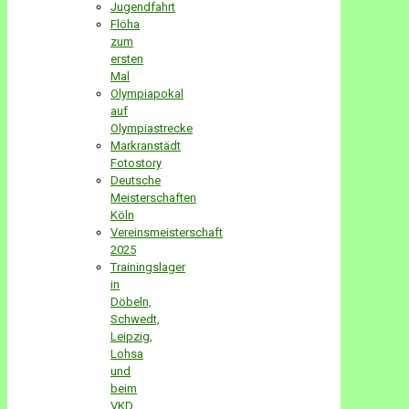
Jugendfahrt
Flöha
zum
ersten
Mal
Olympiapokal
auf
Olympiastrecke
Markranstädt
Fotostory
Deutsche
Meisterschaften
Köln
Vereinsmeisterschaft
2025
Trainingslager
in
Döbeln,
Schwedt,
Leipzig,
Lohsa
und
beim
VKD