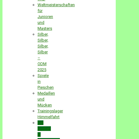
Weltmeisterschaften
für
Junioren
und
Masters
Silber,
Silber,
Silber,
Silber
–
ODM
2025
Spiele
in
Pieschen
Medaillen
und
Mücken
Trainingslager
Himmelfahrt
Die
Großen
in