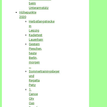
beim
Unterarmstütz
Höhepunkte
2020
Herbstlangstrecke
in
Leipzig
Kadertest
Lauenhain
Gestern
Pieschen,
heute
Berlin,
morgen
…
Sommertrainingslager
und
Regatta
Peitz
1.
Canoe
City
Cup