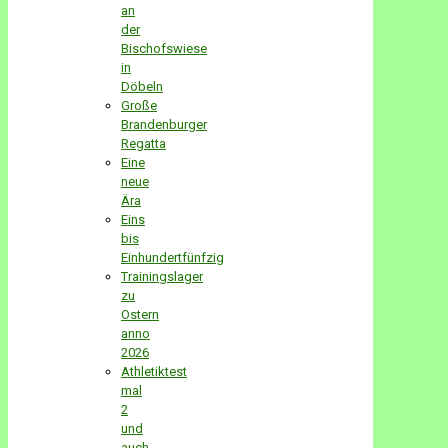
an
der
Bischofswiese
in
Döbeln
Große
Brandenburger
Regatta
Eine
neue
Ära
Eins
bis
Einhundertfünfzig
Trainingslager
zu
Ostern
anno
2026
Athletiktest
mal
2
und
auch