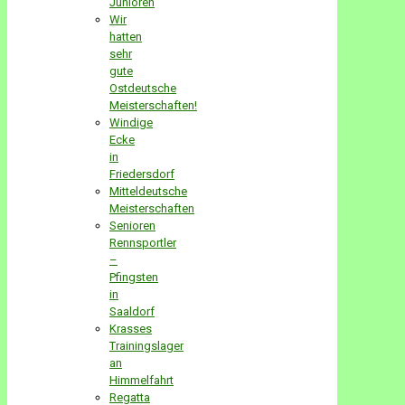
Junioren
Wir
hatten
sehr
gute
Ostdeutsche
Meisterschaften!
Windige
Ecke
in
Friedersdorf
Mitteldeutsche
Meisterschaften
Senioren
Rennsportler
–
Pfingsten
in
Saaldorf
Krasses
Trainingslager
an
Himmelfahrt
Regatta