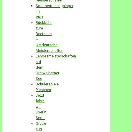
Meisterschaften
Sommertrainingslager
im
VKD
Rückkehr
zum
Beetzsee
–
Ostdeutsche
Meisterschaften
Landesmeisterschaften
auf
dem
Dreiweiberner
See
Schülerspiele
Pieschen
Jetzt
fahrn
wir
über’n
See…
Grüße
aus