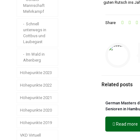
guten Rutsch ins Jah
KVL
Mannschaft
Mehrkampf
Mehrkampf der
Share
Lütten
Schnell
unterwegs in
Cottbus und
Starker langer
Atem
Laubegast
Endlich mal
Im Wald in
Schnee in
Altenberg
Zinnwald
Höhepunkte 2023
Related posts
Höhepunkte 2022
Schwerin ist
schön
Höhepunkte 2021
Testen, Testen,
German Masters d
Testen
Zu Lande und
Senioren in Hamb
zu Wasser
Höhepunkte 2020
Triple
Wochenende
Jugendfahrt im
Spreewald
200m und
Höhepunkte 2019
Read more
6000m – kurz
Herbstlangstrecke
Größte Regatta
und schnell und
Deutschlands
in Leipzig
#So geht
VKD Virtuell
lang und schnell