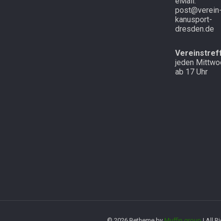
eMail:
post@verein
kanusport-
dresden.de
Vereinstref
jeden Mittwo
ab 17 Uhr
© 2026 Betheme by
Muffin group
| All 