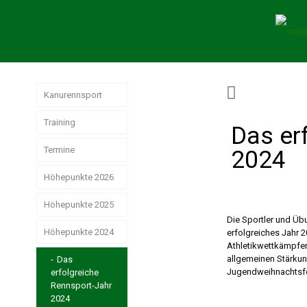
Kanurennsport
Training
Das er
Termine
2024
Höhepunkte 2026
Höhepunkte 2025
German
Masters der
Die Sportler und Übu
Senioren in
Höhepunkte 2024
Jahresrückblick
erfolgreiches Jahr 2
Hamburg
Rennsport 2025
Athletikwettkämpfen
allgemeinen Stärkun
Das
Jugendweihnachtsfe
erfolgreiche
Strike, Pizza &
Weltmeisterschaften
Weihnachtsstimmung
Rennsport-Jahr
der Junioren
2024