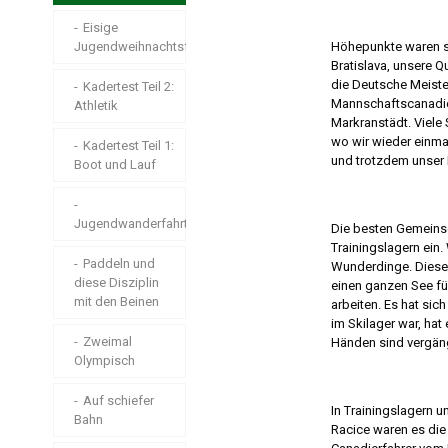
Athletik in
Wir hatten sehr
Laubegast
Eisige
gute
Jugendweihnachtsfeier
Höhepunkte waren sic
Ostdeutsche
Bratislava, unsere Qu
Kadertest(s)
Meisterschaften!
die Deutsche Meister
Kadertest Teil 2:
Mannschaftscanadier
Athletik
Jugendfahrt
Windige Ecke in
Markranstädt. Viele 
Friedersdorf
wo wir wieder einma
Kadertest Teil 1:
Flöha zum
und trotzdem unser
Boot und Lauf
ersten Mal
Mitteldeutsche
Meisterschaften
Olympiapokal
Jugendwanderfahrt
auf
Die besten Gemeinsc
Senioren
Olympiastrecke
Trainingslagern ein.
Rennsportler –
Paddeln und
Wunderdinge. Dieses
Pfingsten in
diese Disziplin
Markranstädt
einen ganzen See für
Saaldorf
mit den Beinen
Fotostory
arbeiten. Es hat sic
im Skilager war, hat 
Krasses
Zweimal
Händen sind vergäng
Deutsche
Trainingslager an
Olympisch
Meisterschaften
Himmelfahrt
Köln
Auf schiefer
In Trainingslagern u
Regatta an der
Bahn
Racice waren es die
Bischofswiese in
Vereinsmeisterschaft