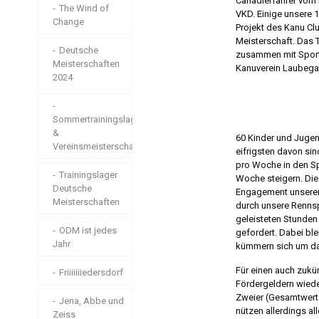
Canadierfahrer vom 
Döbeln
2025
The Wind of
VKD. Einige unsere 
Change
Projekt des Kanu Cl
Große
Trainingslager
Meisterschaft. Das 
Brandenburger
in Döbeln,
Deutsche
zusammen mit Sportl
Regatta
Schwedt,
Meisterschaften
Kanuverein Laubega
Leipzig, Lohsa
2024
Eine neue Ära
und beim VKD
Eins bis
Sommertrainingslager
Einhundertfünfzig
Weltmeisterschaften
&
60 Kinder und Jugend
für Junioren und
Vereinsmeisterschaft
eifrigsten davon si
Trainingslager
Masters
pro Woche in den Sp
zu Ostern anno
Trainingslager
Woche steigern. Die
2026
Deutsche
Silber, Silber,
Engagement unserer 
Silber, Silber –
Meisterschaften
durch unsere Rennsp
Athletiktest mal
ODM 2025
geleisteten Stunden
2 und auch in
ODM ist jedes
gefordert. Dabei bl
Mannschaften
Jahr
Spiele in
kümmern sich um da
unterwegs
Pieschen
Für einen auch zukü
Friiiiiiiedersdorf
Athletischer
Fördergeldern wiede
Medaillen und
Saisonauftakt in
Zweier (Gesamtwer
Mücken
Jena, Abbe und
Cottbus
nützen allerdings al
Zeiss