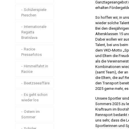
Ganztagesangebot mi
Trainingslager
erhalten Fördergelde
Wind in
Himmelfahrt
Schülerspiele
Zinnwald
Pieschen
So hoffen wir, in un
Die Großen in
wieder solche Talent
Friedersdorf
Internationale
Bei den diesjährigen
Regatta
Altersklassen 15 und
Bratislava
Die Lütten in
Dabei wollen wir au
Döbeln
Talent, bei uns beim
Racice
dem VKD-Motto „Spor
Pressefotos
Brrrrrandenburg
und Eltern die Freu
als die Vereinsmeist
Himmelfahrt in
Kombinationen wiede
Landesmeisterschaft
Racice
(samt Team), der an 
Lange Strecke
die Eltern, die auf R
Beetzseeaffäre
den Transport bereit
Trainingslager
2025 gerne mehr, es
zu Ostern im VKD
Es geht schon
Unsere Sportler sind
wieder los
Sommers 2025 zu lege
Die
Kraftraum im Bootsha
Paddelsaison
Ostern im
Rennsport bedankt si
2025 ist eröffnet!
Sommer
uns sehr, dass die L
Sportlerinnen und S
Athletik beim
Schüler