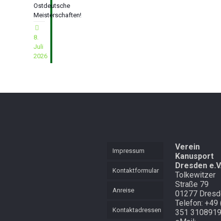
& Sächsische
beim
Ostdeutsche
Meisterschaften
Unterarmstütz
Meisterschaften!
Langstrecke
8.
Schüler-
Juli
Mannschafts-
2026
Mehrkampf im
BWD
Verein
Impressum
Kanusport
Dresden e.V
Kontaktformular
Tolkewitzer
Straße 79
Anreise
01277 Dresd
Telefon: +49 
Kontaktadressen
351 310891