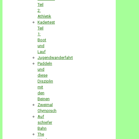
Teil
2:
Athletik
Kadertest
Teil
1:
Boot
und
Lauf
Jugendwanderfahrt
Paddeln
und
diese
Disziplin
mit
den
Beinen
Zweimal
Olympisch
Auf
schiefer
Bahn
The