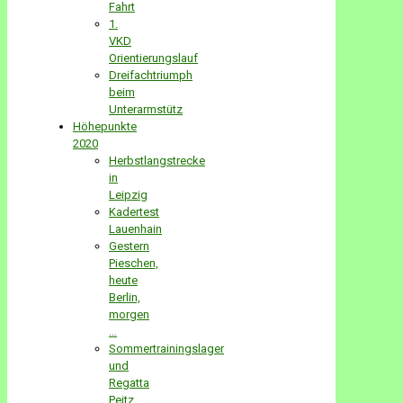
Fahrt
1.
VKD
Orientierungslauf
Dreifachtriumph
beim
Unterarmstütz
Höhepunkte
2020
Herbstlangstrecke
in
Leipzig
Kadertest
Lauenhain
Gestern
Pieschen,
heute
Berlin,
morgen
…
Sommertrainingslager
und
Regatta
Peitz