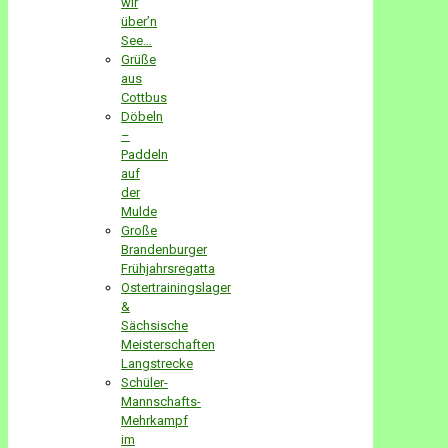
wir
über’n
See…
Grüße
aus
Cottbus
Döbeln
–
Paddeln
auf
der
Mulde
Große
Brandenburger
Frühjahrsregatta
Ostertrainingslager
&
Sächsische
Meisterschaften
Langstrecke
Schüler-
Mannschafts-
Mehrkampf
im