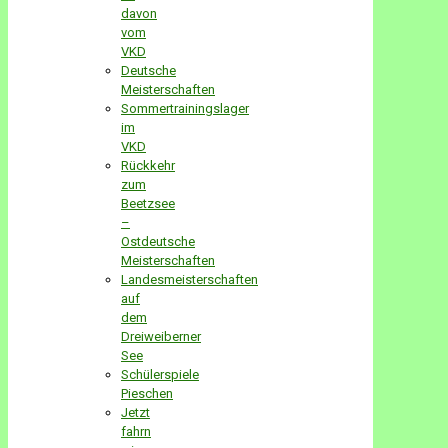
davon
vom
VKD
Deutsche
Meisterschaften
Sommertrainingslager
im
VKD
Rückkehr
zum
Beetzsee
–
Ostdeutsche
Meisterschaften
Landesmeisterschaften
auf
dem
Dreiweiberner
See
Schülerspiele
Pieschen
Jetzt
fahrn