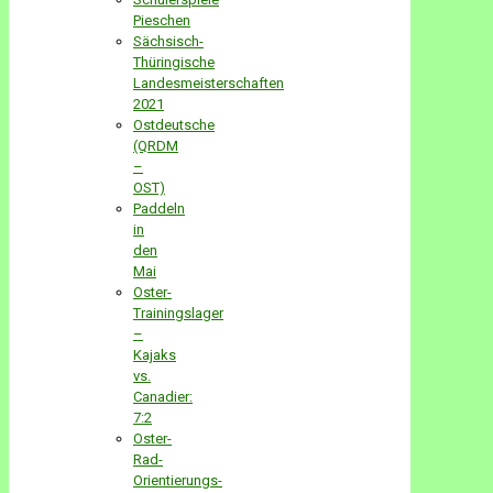
Pieschen
Sächsisch-
Thüringische
Landesmeisterschaften
2021
Ostdeutsche
(QRDM
–
OST)
Paddeln
in
den
Mai
Oster-
Trainingslager
–
Kajaks
vs.
Canadier:
7:2
Oster-
Rad-
Orientierungs-