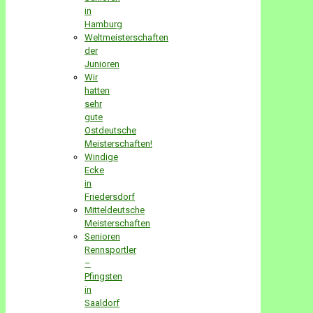
in
Hamburg
Weltmeisterschaften
der
Junioren
Wir
hatten
sehr
gute
Ostdeutsche
Meisterschaften!
Windige
Ecke
in
Friedersdorf
Mitteldeutsche
Meisterschaften
Senioren
Rennsportler
–
Pfingsten
in
Saaldorf