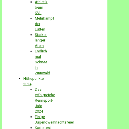
Athletik
beim
KVL
Mehrkampf
der
Lütten
Starker
langer
Atem
Endlich
mal
Schnee
in
Zinnwald
Höhepunkte
2024
Das
erfolgreiche
Rennsport-
Jahr
2024
Eisige
Jugendweihnachtsfeier
Kadertest