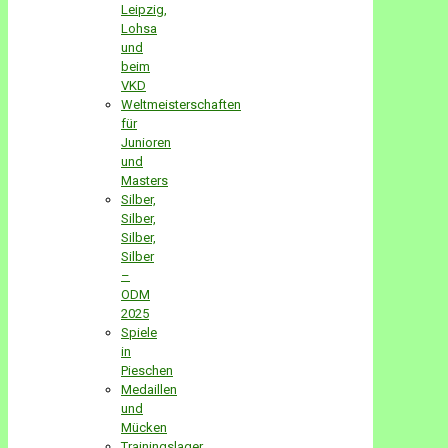
Leipzig,
Lohsa
und
beim
VKD
Weltmeisterschaften
für
Junioren
und
Masters
Silber,
Silber,
Silber,
Silber
–
ODM
2025
Spiele
in
Pieschen
Medaillen
und
Mücken
Trainingslager