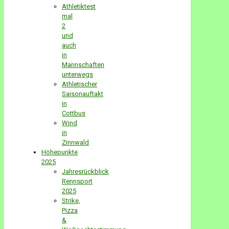
Athletiktest
mal
2
und
auch
in
Mannschaften
unterwegs
Athletischer
Saisonauftakt
in
Cottbus
Wind
in
Zinnwald
Höhepunkte
2025
Jahresrückblick
Rennsport
2025
Strike,
Pizza
&