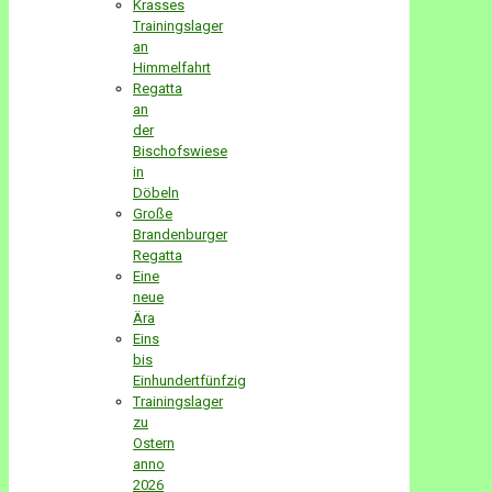
Krasses
Trainingslager
an
Himmelfahrt
Regatta
an
der
Bischofswiese
in
Döbeln
Große
Brandenburger
Regatta
Eine
neue
Ära
Eins
bis
Einhundertfünfzig
Trainingslager
zu
Ostern
anno
2026