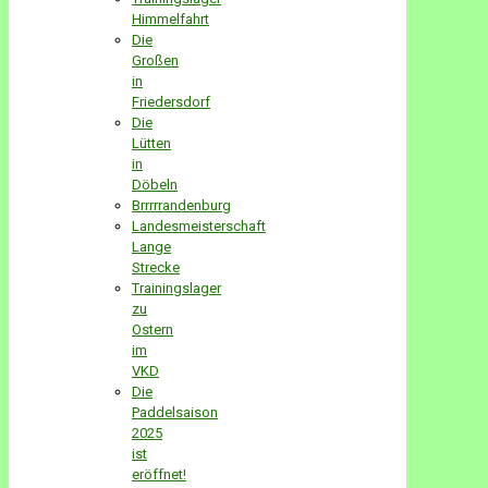
Himmelfahrt
Die
Großen
in
Friedersdorf
Die
Lütten
in
Döbeln
Brrrrrandenburg
Landesmeisterschaft
Lange
Strecke
Trainingslager
zu
Ostern
im
VKD
Die
Paddelsaison
2025
ist
eröffnet!