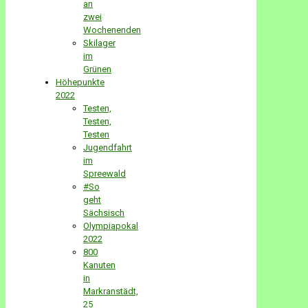
an
zwei
Wochenenden
Skilager
im
Grünen
Höhepunkte
2022
Testen,
Testen,
Testen
Jugendfahrt
im
Spreewald
#So
geht
Sächsisch
Olympiapokal
2022
800
Kanuten
in
Markranstädt,
25