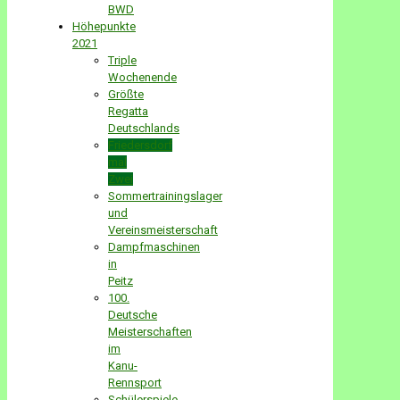
BWD
Höhepunkte
2021
Triple
Wochenende
Größte
Regatta
Deutschlands
Friedersdorf
mal
Zwei
Sommertrainingslager
und
Vereinsmeisterschaft
Dampfmaschinen
in
Peitz
100.
Deutsche
Meisterschaften
im
Kanu-
Rennsport
Schülerspiele