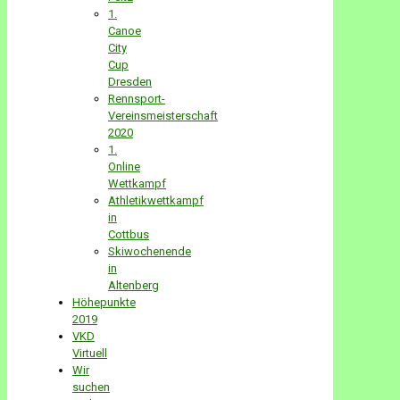
1.
Canoe
City
Cup
Dresden
Rennsport-
Vereinsmeisterschaft
2020
1.
Online
Wettkampf
Athletikwettkampf
in
Cottbus
Skiwochenende
in
Altenberg
Höhepunkte
2019
VKD
Virtuell
Wir
suchen