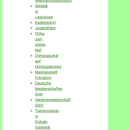
Weihnachtsstimmung
Athletik
in
Laubegast
Kadertest(s)
Jugendfahrt
Flöha
zum
ersten
Mal
Olympiapokal
auf
Olympiastrecke
Markranstädt
Fotostory
Deutsche
Meisterschaften
Köln
Vereinsmeisterschaft
2025
Trainingslager
in
Döbeln,
Schwedt,