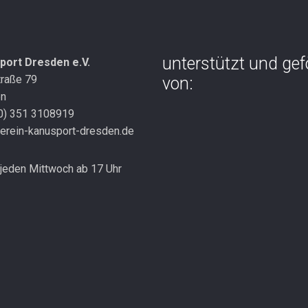
unterstützt und gef
port Dresden e.V.
traße 79
von:
en
(0) 351 3108919
erein-kanusport-dresden.de
jeden Mittwoch ab 17 Uhr