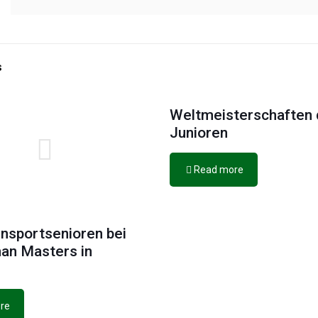
s
Weltmeisterschaften 
Junioren
Read more
nsportsenioren bei
an Masters in
re