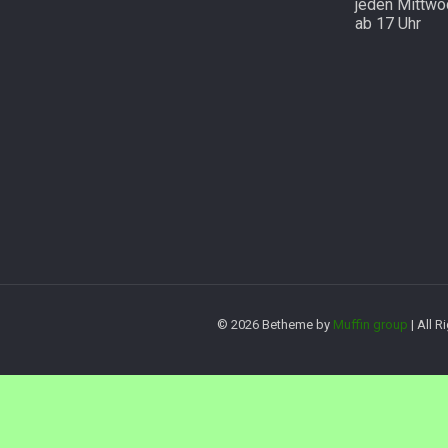
jeden Mittwo
ab 17 Uhr
© 2026 Betheme by
Muffin group
| All 