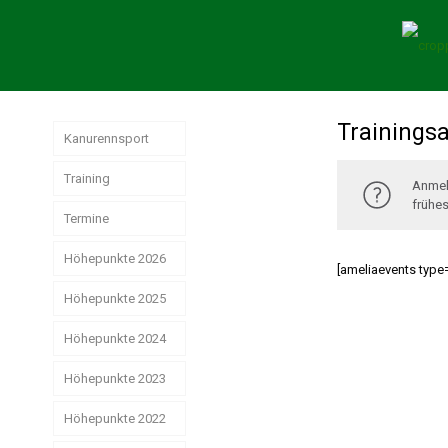
Trainings
Kanurennsport
Training
Anmel
frühes
Termine
Höhepunkte 2026
[ameliaevents type=
Höhepunkte 2025
Weltmeisterschaften
der Junioren
Höhepunkte 2024
Jahresrückblick
Rennsport 2025
Wir hatten sehr
Höhepunkte 2023
Das
gute
erfolgreiche
Strike, Pizza &
Ostdeutsche
Weihnachtsstimmung
Rennsport-Jahr
Höhepunkte 2022
Schwerin ist
Meisterschaften!
2024
schön