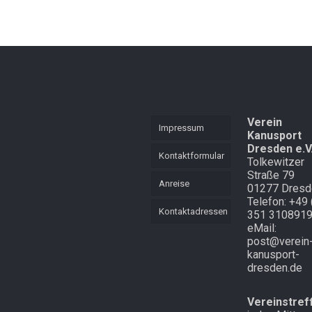
KVL
Mannschaft
Mehrkampf
Mehrkampf der
Lütten
Schnell
unterwegs in
Cottbus und
Starker langer
Atem
Laubegast
Endlich mal
Im Wald in
Verein
Impressum
Schnee in
Altenberg
Kanusport
Zinnwald
Dresden e.V
Kontaktformular
Tolkewitzer
Straße 79
Anreise
01277 Dresd
Telefon: +49 
Kontaktadressen
351 310891
eMail:
post@verein
kanusport-
dresden.de
Vereinstref