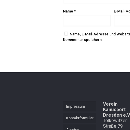
Name
*
E-Mail-A
Name, E-Mail-Adresse und Website
Kommentar speichern.
Verein
Impressum
Kanusport
Dresden e.V
Kontaktformular
Tolkewitzer
Straße 79
Anreise