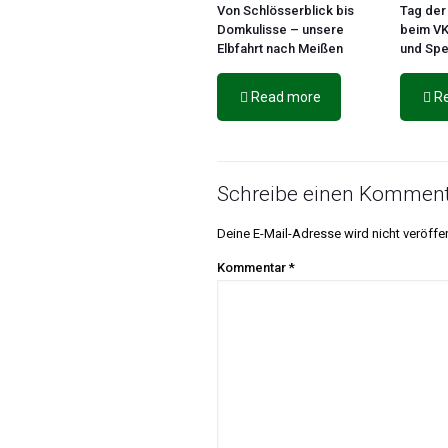
Von Schlösserblick bis
Tag der
Domkulisse – unsere
beim VK
Elbfahrt nach Meißen
und Sp
Read more
R
Schreibe einen Komment
Deine E-Mail-Adresse wird nicht veröffen
Kommentar
*