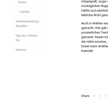
mitgespielt, sogar
Sauna
montäglichen Regeng
Helfer und natürlic
Verleih
leibliche Wohl ges
Vereinskleidung /
Auch in Wehlen wur
TeamBro
gemacht. Hier galt 
possierlichen Tier
Tag der offenen
gemacht. Rasen mä
Tür
der Hütte wischen, 
Essen beim strahle
Termine
beendet.
Share