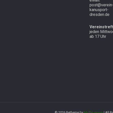
eMail:
post@verein
kanusport-
dresden.de
Vereinstref
jeden Mittwo
ab 17 Uhr
© 2026 Betheme by
Muffin group
| All 