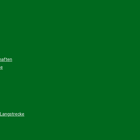
haften
ee
 Langstrecke