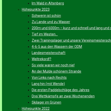
Im Wald in Altenberg
Höhepunkte 2023
Schwerin ist schön
Zu Lande und zu Wasser
200m und 6000m – kurz und schnell und lang und s
Tief im Westen…
Zwei Trainingslager und unsere Vereinsmeistersch
4-6-5 aus den Wassern der ODM
Landesmeisterschaft
Weltrekord!?
So viele waren wir noch nie!
An der Mulde schönem Strande
Von Links nach Rechts
Lang hin (mit Wende)
Die ersten Paddelschläge des Jahres
Drei Wettkämpfe an zwei Wochenenden
Skilager im Grünen
Höhepunkte 2022