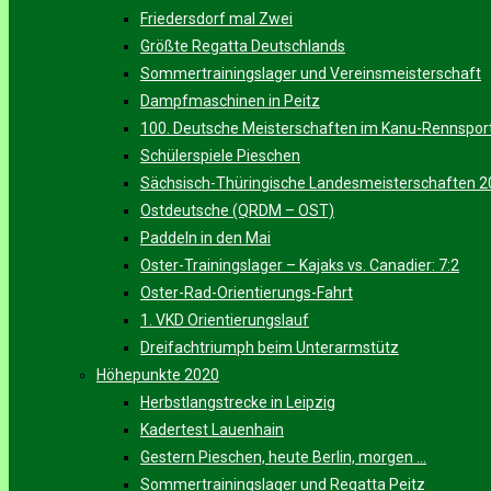
Friedersdorf mal Zwei
Größte Regatta Deutschlands
Sommertrainingslager und Vereinsmeisterschaft
Dampfmaschinen in Peitz
100. Deutsche Meisterschaften im Kanu-Rennspor
Schülerspiele Pieschen
Sächsisch-Thüringische Landesmeisterschaften 
Ostdeutsche (QRDM – OST)
Paddeln in den Mai
Oster-Trainingslager – Kajaks vs. Canadier: 7:2
Oster-Rad-Orientierungs-Fahrt
1. VKD Orientierungslauf
Dreifachtriumph beim Unterarmstütz
Höhepunkte 2020
Herbstlangstrecke in Leipzig
Kadertest Lauenhain
Gestern Pieschen, heute Berlin, morgen …
Sommertrainingslager und Regatta Peitz