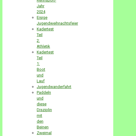
Rennsport-
Jahr
2024
Eisige
Jugendweihnachtsfeier
Kadertest
Teil
2:
Athletik
Kadertest
Teil
1:
Boot
und
Lauf
Jugendwanderfahrt
Paddeln
und
diese
Disziplin
mit
den
Beinen
Zweimal