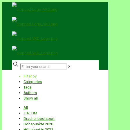
✕
Filter by
Categories
Tags
Authors
Show all
All
102. DM
Drachenbootsport
Höhepunkte 2020
Höhepunkte 2021