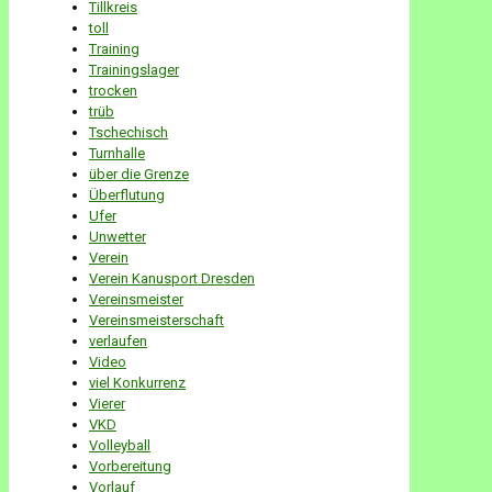
Tillkreis
toll
Training
Trainingslager
trocken
trüb
Tschechisch
Turnhalle
über die Grenze
Überflutung
Ufer
Unwetter
Verein
Verein Kanusport Dresden
Vereinsmeister
Vereinsmeisterschaft
verlaufen
Video
viel Konkurrenz
Vierer
VKD
Volleyball
Vorbereitung
Vorlauf