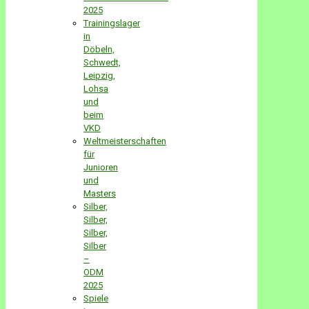
2025
Trainingslager
in
Döbeln,
Schwedt,
Leipzig,
Lohsa
und
beim
VKD
Weltmeisterschaften
für
Junioren
und
Masters
Silber,
Silber,
Silber,
Silber
–
ODM
2025
Spiele