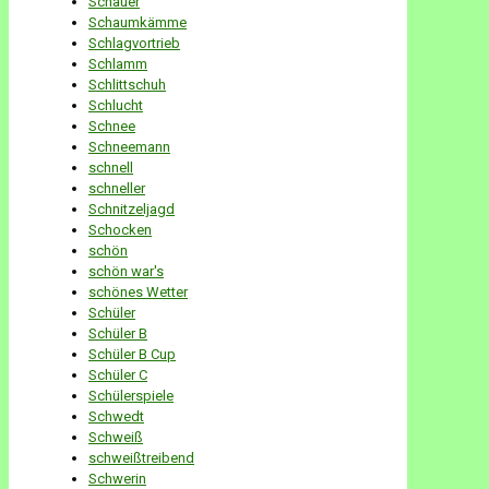
Schauer
Schaumkämme
Schlagvortrieb
Schlamm
Schlittschuh
Schlucht
Schnee
Schneemann
schnell
schneller
Schnitzeljagd
Schocken
schön
schön war's
schönes Wetter
Schüler
Schüler B
Schüler B Cup
Schüler C
Schülerspiele
Schwedt
Schweiß
schweißtreibend
Schwerin