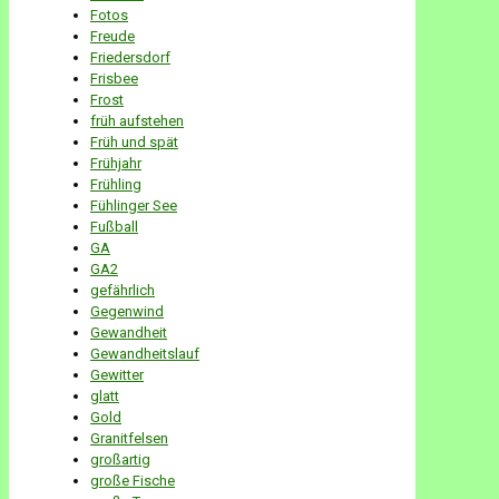
Fotos
Freude
Friedersdorf
Frisbee
Frost
früh aufstehen
Früh und spät
Frühjahr
Frühling
Fühlinger See
Fußball
GA
GA2
gefährlich
Gegenwind
Gewandheit
Gewandheitslauf
Gewitter
glatt
Gold
Granitfelsen
großartig
große Fische