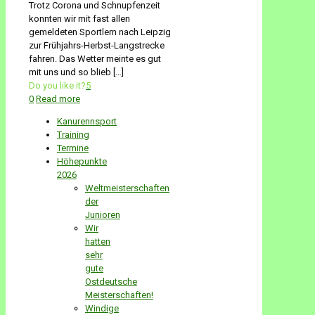
Trotz Corona und Schnupfenzeit
konnten wir mit fast allen
gemeldeten Sportlern nach Leipzig
zur Frühjahrs-Herbst-Langstrecke
fahren. Das Wetter meinte es gut
mit uns und so blieb
[…]
Do you like it?
5
0
Read more
Kanurennsport
Training
Termine
Höhepunkte
2026
Weltmeisterschaften
der
Junioren
Wir
hatten
sehr
gute
Ostdeutsche
Meisterschaften!
Windige