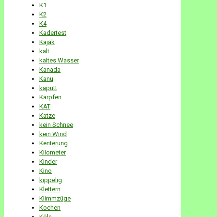
K1
K2
K4
Kadertest
Kajak
kalt
kaltes Wasser
Kanada
Kanu
kaputt
Karpfen
KAT
Katze
kein Schnee
kein Wind
Kenterung
Kilometer
Kinder
Kino
kippelig
Klettern
Klimmzüge
Kochen
Köln