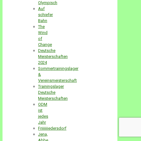
Olympisch
Auf
schiefer
Bahn
The
Wind
of
Change
Deutsche
Meisterschaften
2024
Sommertrainingslager
&
Vereinsmeisterschaft
Trainingslager
Deutsche
Meisterschaften
ODM
ist
jedes
Jahr
Friiiiiiiedersdorf
Jena,
Abbe