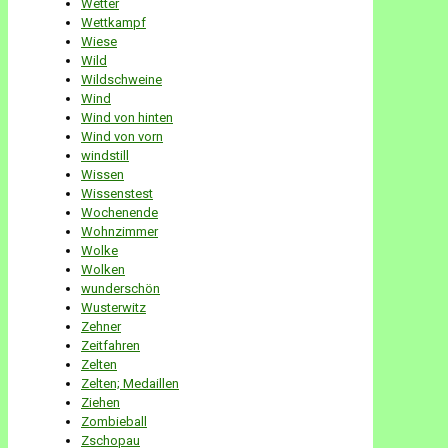
Wetter
Wettkampf
Wiese
Wild
Wildschweine
Wind
Wind von hinten
Wind von vorn
windstill
Wissen
Wissenstest
Wochenende
Wohnzimmer
Wolke
Wolken
wunderschön
Wusterwitz
Zehner
Zeitfahren
Zelten
Zelten; Medaillen
Ziehen
Zombieball
Zschopau