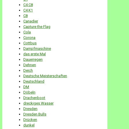
C4 C8
C4 K1
C8
Canadier
Capture the Flag
Cola
Corona
Cottbus
Dampfmaschine
das erste Mal
Dauerregen
Dehnen
Deich
Deutsche Meisterschaften
Deutschland
DM
Döbeln
Drachenboot
dreckiges Wasser
Dresden
Dresden Bulls
Drücken
dunkel