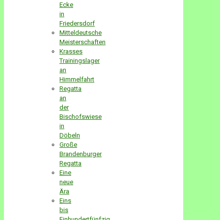
Ecke
in
Friedersdorf
Mitteldeutsche
Meisterschaften
Krasses
Trainingslager
an
Himmelfahrt
Regatta
an
der
Bischofswiese
in
Döbeln
Große
Brandenburger
Regatta
Eine
neue
Ära
Eins
bis
Einhundertfünfzig