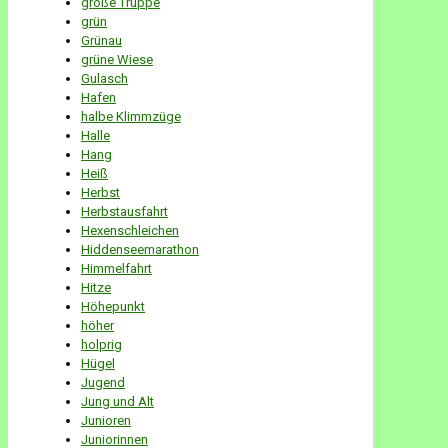
große Truppe
grün
Grünau
grüne Wiese
Gulasch
Hafen
halbe Klimmzüge
Halle
Hang
Heiß
Herbst
Herbstausfahrt
Hexenschleichen
Hiddenseemarathon
Himmelfahrt
Hitze
Höhepunkt
höher
holprig
Hügel
Jugend
Jung und Alt
Junioren
Juniorinnen