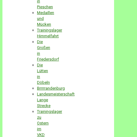
in
Pieschen
Medaillen
und
Mücken
Trainingslager
Himmelfahrt
Die
Großen
in
Friedersdorf
Die
Lütten
in
Döbeln
Brrrrrandenburg
Landesmeisterschaft
Lange
Strecke
Trainingslager
zu
Ostern
im
VKD