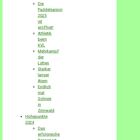
Die
Paddelsaison
2025
ist
eröffnet!
Athletik
beim
KVL
Mehrkampf
der
Lütten
Starker
langer
Atem
Endlich
mal
Schnee
in
Zinnwald
Höhepunkte
2024
Das
erfolgreiche