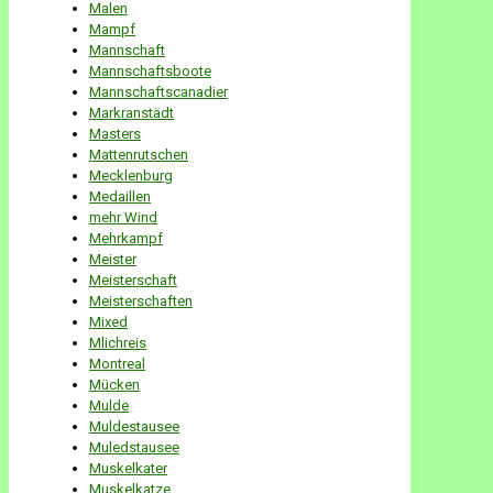
Malen
Mampf
Mannschaft
Mannschaftsboote
Mannschaftscanadier
Markranstädt
Masters
Mattenrutschen
Mecklenburg
Medaillen
mehr Wind
Mehrkampf
Meister
Meisterschaft
Meisterschaften
Mixed
Mlichreis
Montreal
Mücken
Mulde
Muldestausee
Muledstausee
Muskelkater
Muskelkatze