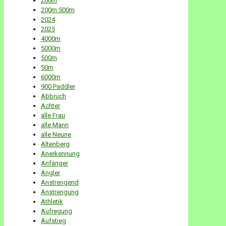
200m
200m 500m
2024
2025
4000m
5000m
500m
50m
6000m
900 Paddler
Abbruch
Achter
alle Frau
alle Mann
alle Neune
Altenberg
Anerkennung
Anfänger
Angler
Anstrengend
Anstrengung
Athletik
Aufregung
Aufstieg