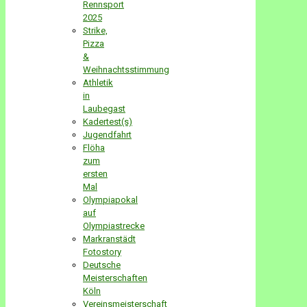
Rennsport
2025
Strike,
Pizza
&
Weihnachtsstimmung
Athletik
in
Laubegast
Kadertest(s)
Jugendfahrt
Flöha
zum
ersten
Mal
Olympiapokal
auf
Olympiastrecke
Markranstädt
Fotostory
Deutsche
Meisterschaften
Köln
Vereinsmeisterschaft