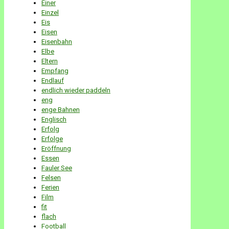
Einer
Einzel
Eis
Eisen
Eisenbahn
Elbe
Eltern
Empfang
Endlauf
endlich wieder paddeln
eng
enge Bahnen
Englisch
Erfolg
Erfolge
Eröffnung
Essen
Fauler See
Felsen
Ferien
Film
fit
flach
Football