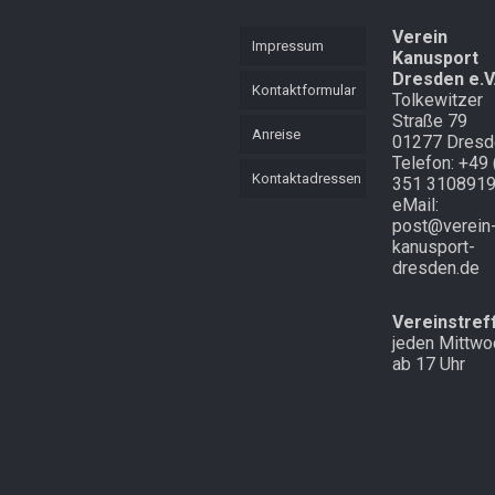
KVL
Mannschaft
Verein
Mehrkampf
Impressum
Kanusport
Mehrkampf der
Dresden e.V
Lütten
Schnell
Kontaktformular
Tolkewitzer
unterwegs in
Straße 79
Cottbus und
Starker langer
Anreise
01277 Dresd
Atem
Laubegast
Telefon: +49 
Kontaktadressen
351 310891
Endlich mal
Im Wald in
eMail:
Schnee in
Altenberg
post@verein
Zinnwald
kanusport-
dresden.de
Vereinstref
jeden Mittwo
ab 17 Uhr