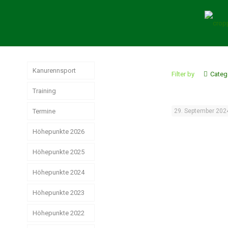
Kanurennsport
Filter by
Categ
Training
Termine
29. September 202
Höhepunkte 2026
Höhepunkte 2025
Weltmeisterschaften
der Junioren
Höhepunkte 2024
Jahresrückblick
Rennsport 2025
Wir hatten sehr
Höhepunkte 2023
Das
gute
erfolgreiche
Strike, Pizza &
Ostdeutsche
Weihnachtsstimmung
Rennsport-Jahr
Höhepunkte 2022
Schwerin ist
Meisterschaften!
2024
schön