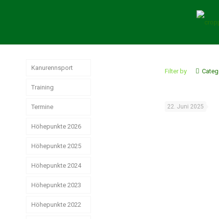
Kanurennsport
Filter by
Categ
Training
Termine
22. Juni 2025
Höhepunkte 2026
Höhepunkte 2025
German
Masters der
Senioren in
Höhepunkte 2024
Jahresrückblick
Hamburg
Rennsport 2025
Höhepunkte 2023
Das
erfolgreiche
Strike, Pizza &
Weltmeisterschaften
Weihnachtsstimmung
Rennsport-Jahr
Höhepunkte 2022
Schwerin ist
der Junioren
2024
schön