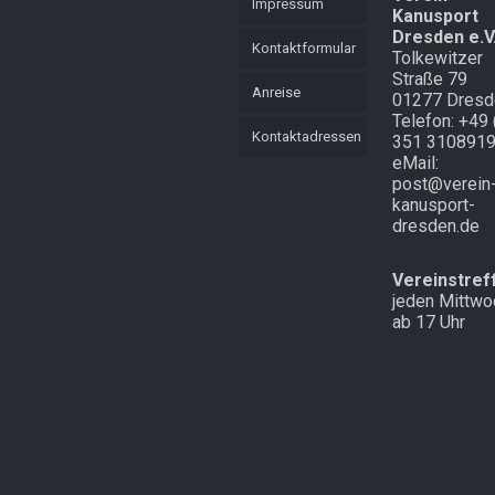
Impressum
Kanusport
KVL
Mannschaft
Dresden e.V
Mehrkampf
Kontaktformular
Tolkewitzer
Mehrkampf der
Straße 79
Lütten
Schnell
Anreise
01277 Dresd
unterwegs in
Telefon: +49 
Cottbus und
Starker langer
Kontaktadressen
351 310891
Atem
Laubegast
eMail:
post@verein
Endlich mal
Im Wald in
kanusport-
Schnee in
Altenberg
dresden.de
Zinnwald
Vereinstref
jeden Mittwo
ab 17 Uhr