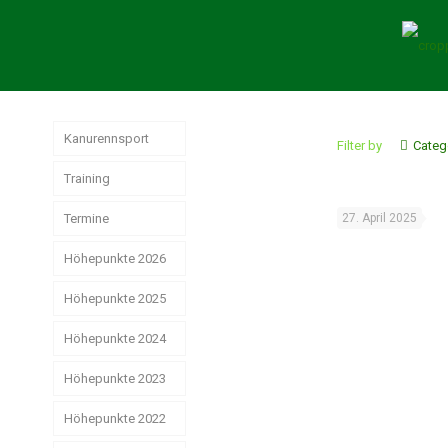
Kanurennsport
Filter by
Categ
Training
Termine
27. April 2025
Höhepunkte 2026
Höhepunkte 2025
German
Masters der
Senioren in
Höhepunkte 2024
Jahresrückblick
Hamburg
Rennsport 2025
Höhepunkte 2023
Das
erfolgreiche
Strike, Pizza &
Weltmeisterschaften
Weihnachtsstimmung
Rennsport-Jahr
Höhepunkte 2022
Schwerin ist
der Junioren
2024
schön