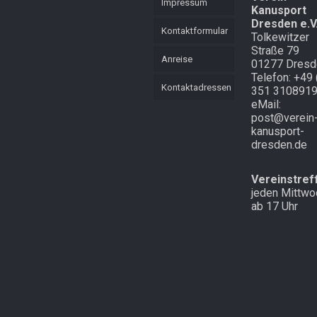
Impressum
Kanusport
KVL
Mannschaft
Dresden e.V
Mehrkampf
Kontaktformular
Tolkewitzer
Mehrkampf der
Straße 79
Lütten
Schnell
Anreise
01277 Dresd
unterwegs in
Telefon: +49 
Cottbus und
Starker langer
Kontaktadressen
351 310891
Atem
Laubegast
eMail:
post@verein
Endlich mal
Im Wald in
kanusport-
Schnee in
Altenberg
dresden.de
Zinnwald
Vereinstref
jeden Mittwo
ab 17 Uhr