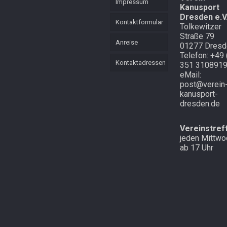
Impressum
Kanusport
KVL
Mannschaft
Dresden e.V
Mehrkampf
Kontaktformular
Tolkewitzer
Mehrkampf der
Straße 79
Lütten
Schnell
Anreise
01277 Dresd
unterwegs in
Telefon: +49 
Cottbus und
Starker langer
Kontaktadressen
351 310891
Atem
Laubegast
eMail:
post@verein
Endlich mal
Im Wald in
kanusport-
Schnee in
Altenberg
dresden.de
Zinnwald
Vereinstref
jeden Mittwo
ab 17 Uhr