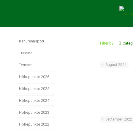
Kanurennsport
Filter by
Categ
Training
Termine
4. August 2024
Höhepunkte 2026
Höhepunkte 2025
German
Masters der
Senioren in
Höhepunkte 2024
Jahresrückblick
Hamburg
Rennsport 2025
Höhepunkte 2023
Das
erfolgreiche
Strike, Pizza &
4. September 2022
Weltmeisterschaften
Weihnachtsstimmung
Rennsport-Jahr
Höhepunkte 2022
Schwerin ist
der Junioren
2024
schön