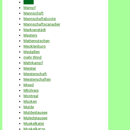
Malen
Mampf
Mannschaft
Mannschaftsboote
Mannschaftscanadier
Markranstädt
Masters
Mattenrutschen
Mecklenburg
Medaillen
mehr Wind
Mehrkampf
Meister
Meisterschaft
Meisterschaften
Mixed
Mlichreis
Montreal
Mücken
Mulde
Muldestausee
Muledstausee
Muskelkater
Muskelkatze