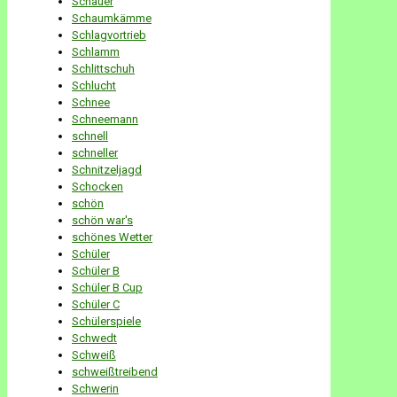
Schauer
Schaumkämme
Schlagvortrieb
Schlamm
Schlittschuh
Schlucht
Schnee
Schneemann
schnell
schneller
Schnitzeljagd
Schocken
schön
schön war's
schönes Wetter
Schüler
Schüler B
Schüler B Cup
Schüler C
Schülerspiele
Schwedt
Schweiß
schweißtreibend
Schwerin