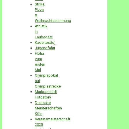
Strike,
Pizza
&
Weihnachtsstimmung
Athletik
in
Laubegast
Kadertest(s)
Jugendfahrt
Flöha
zum
ersten
Mal
Olympiapokal
auf
Olympiastrecke
Markranstädt
Fotostory
Deutsche
Meisterschaften
Köln
Vereinsmeisterschaft
2025