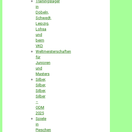
Trainingslager
in
Döbeln,
Schwedt,
Leipzig,
Lohsa
und
beim
VKD
Weltmeisterschaften
für
Junioren
und
Masters
Silber,
Silber,
Silber,
Silber
–
ODM
2025
Spiele
in
Pieschen