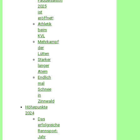
Paddelsaison
2025
ist
eröffnet!
Athletik
beim
KVL
Mehrkampf
der
Lütten
Starker
langer
Atem
Endlich
mal
Schnee
in
Zinnwald
Höhepunkte
2024
Das
erfolgreiche
Rennsport-
Jahr