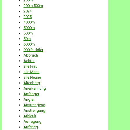
200m
200m 500m
2024
2025
4000m
5000m
500m
50m
6000m
900 Paddler
Abbruch
Achter
alle Frau
alle Mann
alle Neune
Altenberg
Anerkennung
Anfänger
Angler
Anstrengend
Anstrengung
Athletik
Aufregung
Aufstieg