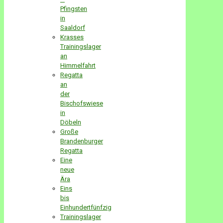
Pfingsten
in
Saaldorf
Krasses
Trainingslager
an
Himmelfahrt
Regatta
an
der
Bischofswiese
in
Döbeln
Große
Brandenburger
Regatta
Eine
neue
Ära
Eins
bis
Einhundertfünfzig
Trainingslager