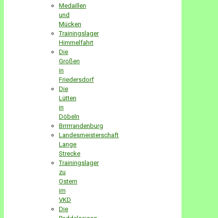
Medaillen
und
Mücken
Trainingslager
Himmelfahrt
Die
Großen
in
Friedersdorf
Die
Lütten
in
Döbeln
Brrrrrandenburg
Landesmeisterschaft
Lange
Strecke
Trainingslager
zu
Ostern
im
VKD
Die