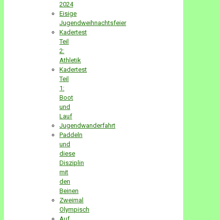
2024
Eisige
Jugendweihnachtsfeier
Kadertest
Teil
2:
Athletik
Kadertest
Teil
1:
Boot
und
Lauf
Jugendwanderfahrt
Paddeln
und
diese
Disziplin
mit
den
Beinen
Zweimal
Olympisch
Auf