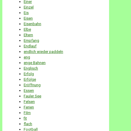
Einer
Einzel
Eis
Eisen
Eisenbahn
Elbe
Eltern
Empfang
Endlauf
endlich wieder paddeln
eng
enge Bahnen
Englisch
Erfolg
Erfolge
Eröffnung
Essen
Fauler See
Felsen
Ferien
Film
fit
flach
Football