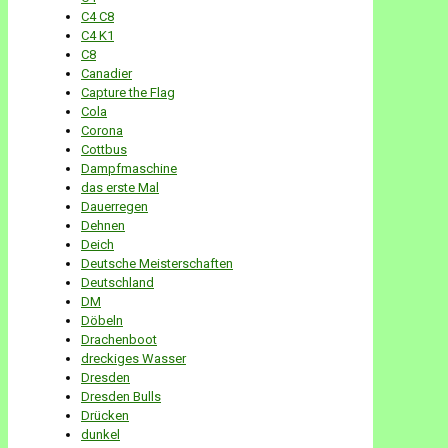
C4 C8
C4 K1
C8
Canadier
Capture the Flag
Cola
Corona
Cottbus
Dampfmaschine
das erste Mal
Dauerregen
Dehnen
Deich
Deutsche Meisterschaften
Deutschland
DM
Döbeln
Drachenboot
dreckiges Wasser
Dresden
Dresden Bulls
Drücken
dunkel