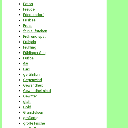
Fotos
Freude
Friedersdorf
Frisbee
Frost
früh aufstehen
Früh und spät
Frühjahr
Frühling
Fühlinger See
Fußball
GA
GA2
gefährlich
Gegenwind
Gewandheit
Gewandheitslauf
Gewitter
glatt
Gold
Granitfelsen
großartig
große Fische