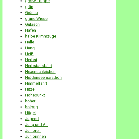
große Truppe
grün
Grünau
grüne Wiese
Gulasch
Hafen
halbe Klimmzüge
Halle
Hang
Heiß
Herbst
Herbstausfahrt
Hexenschleichen
Hiddenseemarathon
Himmelfahrt
Hitze
Höhepunkt
höher
holprig
Hügel
Jugend
Jung und Alt
Junioren
Juniorinnen