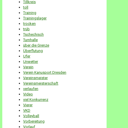
Tillkreis
toll
Training
Trainingslager
trocken
trüb
Tschechisch
Turnhalle
über die Grenze
Überflutung
Ufer
Unwetter
Verein
Verein Kanusport Dresden
Vereinsmeister
Vereinsmeisterschaft
verlaufen
Video
viel Konkurrenz
Vierer
VKD
Volleyball
Vorbereitung
Vorlauf