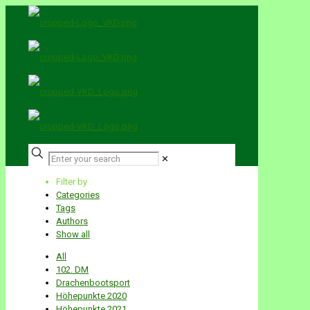
✕
Filter by
Categories
Tags
Authors
Show all
All
102. DM
Drachenbootsport
Höhepunkte 2020
Höhepunkte 2021