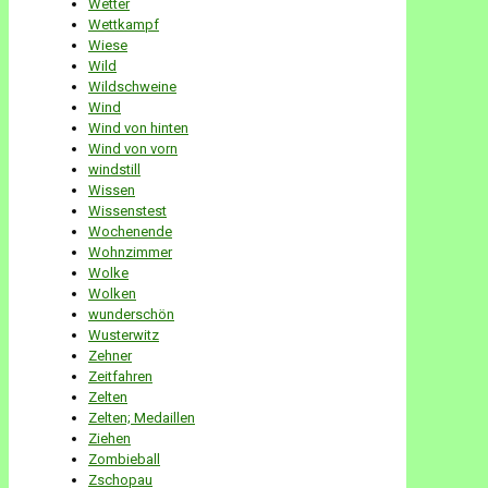
Wetter
Wettkampf
Wiese
Wild
Wildschweine
Wind
Wind von hinten
Wind von vorn
windstill
Wissen
Wissenstest
Wochenende
Wohnzimmer
Wolke
Wolken
wunderschön
Wusterwitz
Zehner
Zeitfahren
Zelten
Zelten; Medaillen
Ziehen
Zombieball
Zschopau