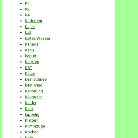
K1
K2
K4
Kadertest
Kajak
kalt
kaltes Wasser
Kanada
Kanu
kaputt
Karpfen
KAT
Katze
kein Schnee
kein Wind
Kenterung
Kilometer
Kinder
Kino
kippelig
Klettern
Klimmzüge
Kochen
Köln