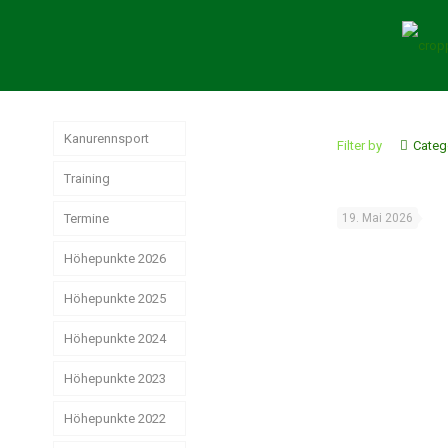
Kanurennsport
Filter by
Categ
Training
Termine
19. Mai 2026
Höhepunkte 2026
Höhepunkte 2025
German
Masters der
Senioren in
Höhepunkte 2024
Jahresrückblick
Hamburg
Rennsport 2025
Höhepunkte 2023
Das
erfolgreiche
Strike, Pizza &
Weltmeisterschaften
Weihnachtsstimmung
Rennsport-Jahr
Höhepunkte 2022
Schwerin ist
der Junioren
2024
schön