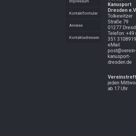
Impressum
Kanusport
KVL
Mannschaft
Dresden e.V
Mehrkampf
Kontaktformular
Tolkewitzer
Mehrkampf der
Straße 79
Lütten
Schnell
Anreise
01277 Dresd
unterwegs in
Telefon: +49 
Cottbus und
Starker langer
Kontaktadressen
351 310891
Atem
Laubegast
eMail:
post@verein
Endlich mal
Im Wald in
kanusport-
Schnee in
Altenberg
dresden.de
Zinnwald
Vereinstref
jeden Mittwo
ab 17 Uhr