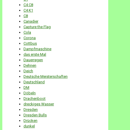
C4 C8
C4 K1
C8
Canadier
Capture the Flag
Cola
Corona
Cottbus
Dampfmaschine
das erste Mal
Dauerregen
Dehnen
Deich
Deutsche Meisterschaften
Deutschland
DM
Döbeln
Drachenboot
dreckiges Wasser
Dresden
Dresden Bulls
Drücken
dunkel