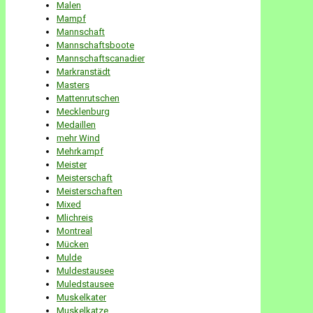
Malen
Mampf
Mannschaft
Mannschaftsboote
Mannschaftscanadier
Markranstädt
Masters
Mattenrutschen
Mecklenburg
Medaillen
mehr Wind
Mehrkampf
Meister
Meisterschaft
Meisterschaften
Mixed
Mlichreis
Montreal
Mücken
Mulde
Muldestausee
Muledstausee
Muskelkater
Muskelkatze