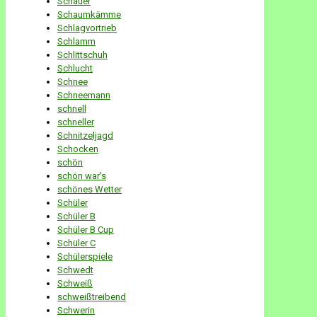
Schauer
Schaumkämme
Schlagvortrieb
Schlamm
Schlittschuh
Schlucht
Schnee
Schneemann
schnell
schneller
Schnitzeljagd
Schocken
schön
schön war's
schönes Wetter
Schüler
Schüler B
Schüler B Cup
Schüler C
Schülerspiele
Schwedt
Schweiß
schweißtreibend
Schwerin