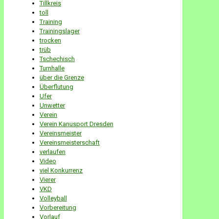
Tillkreis
toll
Training
Trainingslager
trocken
trüb
Tschechisch
Turnhalle
über die Grenze
Überflutung
Ufer
Unwetter
Verein
Verein Kanusport Dresden
Vereinsmeister
Vereinsmeisterschaft
verlaufen
Video
viel Konkurrenz
Vierer
VKD
Volleyball
Vorbereitung
Vorlauf