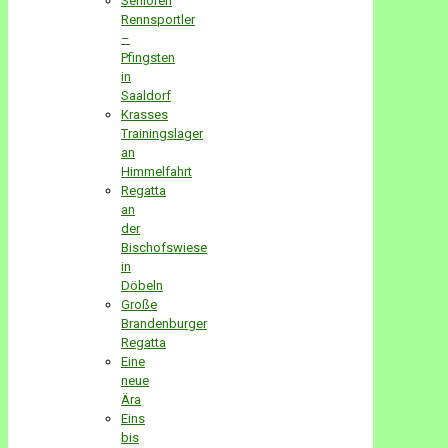
Senioren
Rennsportler
–
Pfingsten
in
Saaldorf
Krasses
Trainingslager
an
Himmelfahrt
Regatta
an
der
Bischofswiese
in
Döbeln
Große
Brandenburger
Regatta
Eine
neue
Ära
Eins
bis