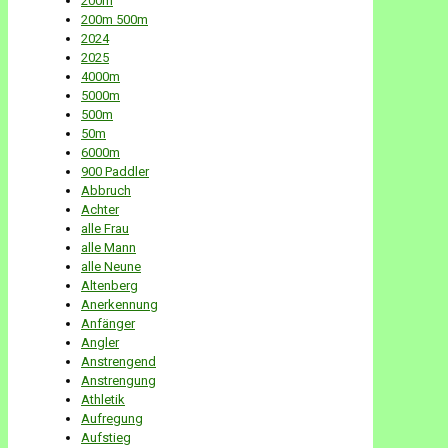
200m
200m 500m
2024
2025
4000m
5000m
500m
50m
6000m
900 Paddler
Abbruch
Achter
alle Frau
alle Mann
alle Neune
Altenberg
Anerkennung
Anfänger
Angler
Anstrengend
Anstrengung
Athletik
Aufregung
Aufstieg