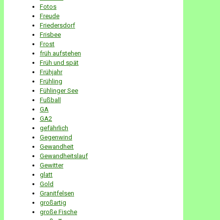
Fotos
Freude
Friedersdorf
Frisbee
Frost
früh aufstehen
Früh und spät
Frühjahr
Frühling
Fühlinger See
Fußball
GA
GA2
gefährlich
Gegenwind
Gewandheit
Gewandheitslauf
Gewitter
glatt
Gold
Granitfelsen
großartig
große Fische