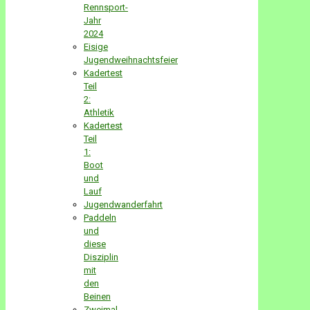
Rennsport-
Jahr
2024
Eisige
Jugendweihnachtsfeier
Kadertest
Teil
2:
Athletik
Kadertest
Teil
1:
Boot
und
Lauf
Jugendwanderfahrt
Paddeln
und
diese
Disziplin
mit
den
Beinen
Zweimal