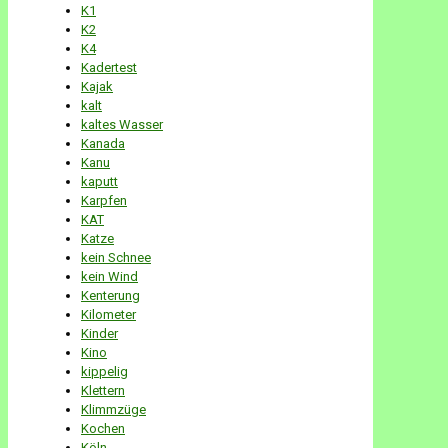
K1
K2
K4
Kadertest
Kajak
kalt
kaltes Wasser
Kanada
Kanu
kaputt
Karpfen
KAT
Katze
kein Schnee
kein Wind
Kenterung
Kilometer
Kinder
Kino
kippelig
Klettern
Klimmzüge
Kochen
Köln