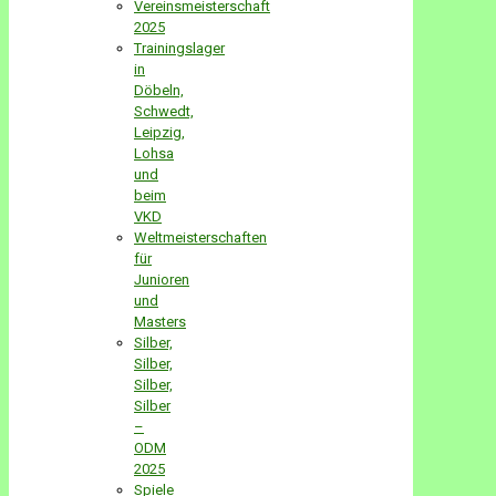
Vereinsmeisterschaft
2025
Trainingslager
in
Döbeln,
Schwedt,
Leipzig,
Lohsa
und
beim
VKD
Weltmeisterschaften
für
Junioren
und
Masters
Silber,
Silber,
Silber,
Silber
–
ODM
2025
Spiele