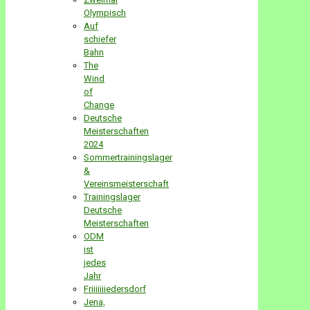
Olympisch
Auf
schiefer
Bahn
The
Wind
of
Change
Deutsche
Meisterschaften
2024
Sommertrainingslager
&
Vereinsmeisterschaft
Trainingslager
Deutsche
Meisterschaften
ODM
ist
jedes
Jahr
Friiiiiiiedersdorf
Jena,