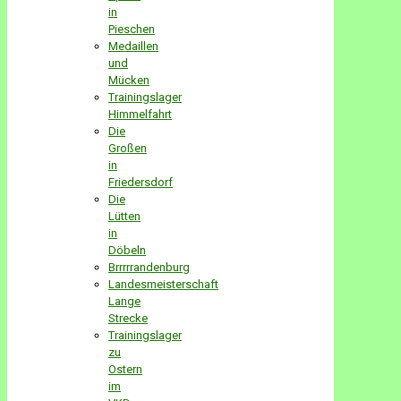
in
Pieschen
Medaillen
und
Mücken
Trainingslager
Himmelfahrt
Die
Großen
in
Friedersdorf
Die
Lütten
in
Döbeln
Brrrrrandenburg
Landesmeisterschaft
Lange
Strecke
Trainingslager
zu
Ostern
im