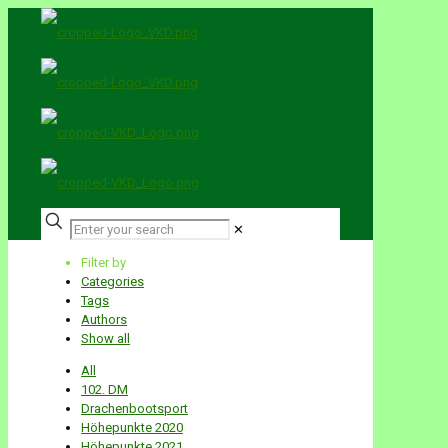
✕
Filter by
Categories
Tags
Authors
Show all
All
102. DM
Drachenbootsport
Höhepunkte 2020
Höhepunkte 2021