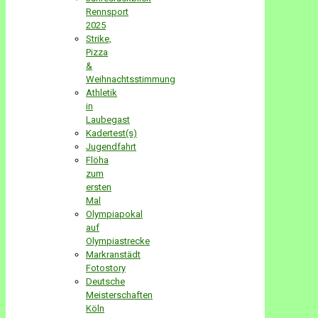
Rennsport
2025
Strike,
Pizza
&
Weihnachtsstimmung
Athletik
in
Laubegast
Kadertest(s)
Jugendfahrt
Flöha
zum
ersten
Mal
Olympiapokal
auf
Olympiastrecke
Markranstädt
Fotostory
Deutsche
Meisterschaften
Köln