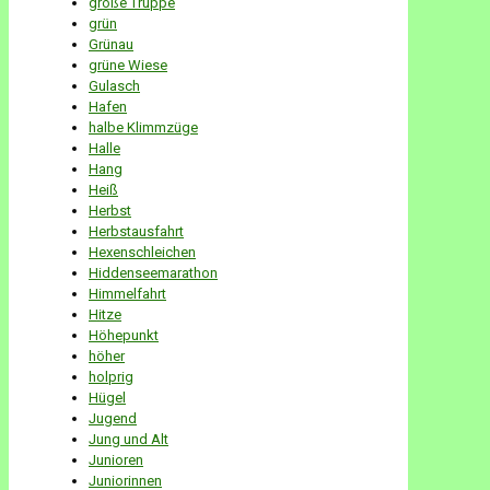
große Truppe
grün
Grünau
grüne Wiese
Gulasch
Hafen
halbe Klimmzüge
Halle
Hang
Heiß
Herbst
Herbstausfahrt
Hexenschleichen
Hiddenseemarathon
Himmelfahrt
Hitze
Höhepunkt
höher
holprig
Hügel
Jugend
Jung und Alt
Junioren
Juniorinnen