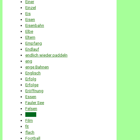
Einer
Einzel
Eis
Eisen
Eisenbahn
Elbe
Eltern
Empfang
Endlauf
endlich wieder paddeln
eng
enge Bahnen
Englisch
Erfolg
Erfolge
Eröffnung
Essen
Fauler See
Felsen
Ferien
Film
fit
flach
Football