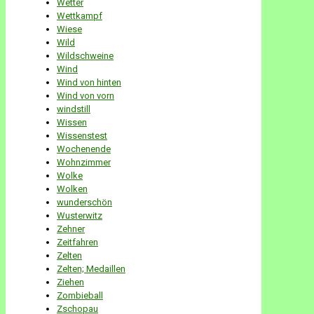
Wetter
Wettkampf
Wiese
Wild
Wildschweine
Wind
Wind von hinten
Wind von vorn
windstill
Wissen
Wissenstest
Wochenende
Wohnzimmer
Wolke
Wolken
wunderschön
Wusterwitz
Zehner
Zeitfahren
Zelten
Zelten; Medaillen
Ziehen
Zombieball
Zschopau