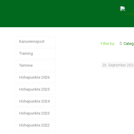
Kanurennsport
Filter by
Categ
Training
Termine
26. September 202
Höhepunkte 2026
Höhepunkte 2025
German
Masters der
Senioren in
Höhepunkte 2024
Jahresrückblick
Hamburg
Rennsport 2025
Höhepunkte 2023
Das
erfolgreiche
Strike, Pizza &
Weltmeisterschaften
Weihnachtsstimmung
Rennsport-Jahr
Höhepunkte 2022
Schwerin ist
der Junioren
2024
schön