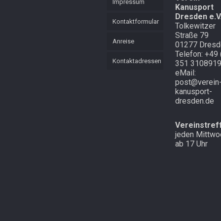
Impressum
Kanusport
KVL
Mannschaft
Dresden e.V
Mehrkampf
Kontaktformular
Tolkewitzer
Mehrkampf der
Straße 79
Lütten
Schnell
Anreise
01277 Dresd
unterwegs in
Telefon: +49 
Cottbus und
Starker langer
Kontaktadressen
351 310891
Atem
Laubegast
eMail:
post@verein
Endlich mal
Im Wald in
kanusport-
Schnee in
Altenberg
dresden.de
Zinnwald
Vereinstref
jeden Mittwo
ab 17 Uhr