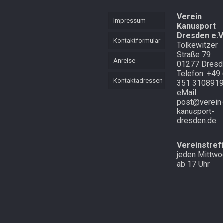
KVL
Mannschaft
Verein
Mehrkampf
Impressum
Kanusport
Mehrkampf der
Dresden e.V
Lütten
Schnell
Kontaktformular
Tolkewitzer
unterwegs in
Straße 79
Cottbus und
Starker langer
Anreise
01277 Dresd
Atem
Laubegast
Telefon: +49 
Kontaktadressen
351 310891
Endlich mal
Im Wald in
eMail:
Schnee in
Altenberg
post@verein
Zinnwald
kanusport-
dresden.de
Vereinstref
jeden Mittwo
ab 17 Uhr