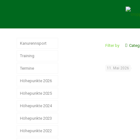
Kanurennsport
Filter by
Categ
Training
Termine
11. Mai 2026
Höhepunkte 2026
Höhepunkte 2025
Weltmeisterschaften
der Junioren
Höhepunkte 2024
Jahresrückblick
Rennsport 2025
Wir hatten sehr
Höhepunkte 2023
Das
gute
erfolgreiche
Strike, Pizza &
Ostdeutsche
Weihnachtsstimmung
Rennsport-Jahr
Höhepunkte 2022
Schwerin ist
Meisterschaften!
2024
schön