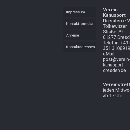
KVL
Mannschaft
Verein
Mehrkampf
Impressum
Kanusport
Mehrkampf der
Dresden e.V
Lütten
Schnell
Kontaktformular
Tolkewitzer
unterwegs in
Straße 79
Cottbus und
Starker langer
Anreise
01277 Dresd
Atem
Laubegast
Telefon: +49 
Kontaktadressen
351 310891
Endlich mal
Im Wald in
eMail:
Schnee in
Altenberg
post@verein
Zinnwald
kanusport-
dresden.de
Vereinstref
jeden Mittwo
ab 17 Uhr