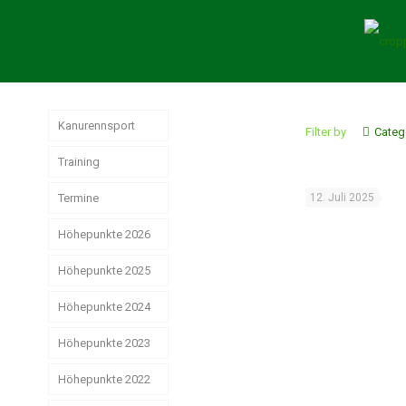
Kanurennsport
Filter by
Categ
Training
Termine
12. Juli 2025
Höhepunkte 2026
Höhepunkte 2025
Weltmeisterschaften
der Junioren
Höhepunkte 2024
Jahresrückblick
Rennsport 2025
Wir hatten sehr
Höhepunkte 2023
Das
gute
erfolgreiche
Strike, Pizza &
Ostdeutsche
Weihnachtsstimmung
Rennsport-Jahr
Höhepunkte 2022
Schwerin ist
Meisterschaften!
2024
schön