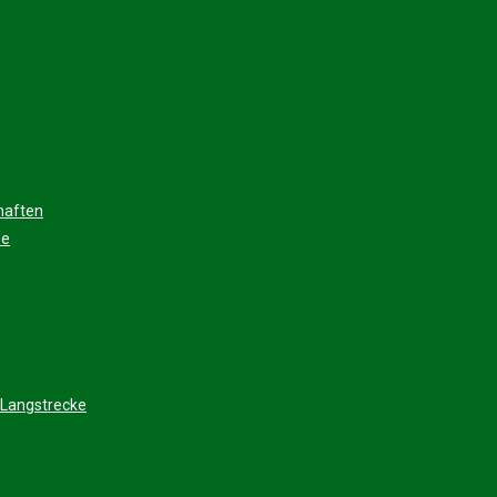
haften
ee
 Langstrecke