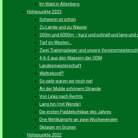
Im Wald in Altenberg
Höhepunkte 2023
Schwerin ist schön
Zu Lande und zu Wasser
200m und 6000m – kurz und schnell und lang und s
Tief im Westen…
Zwei Trainingslager und unsere Vereinsmeistersch
4-6-5 aus den Wassern der ODM
Landesmeisterschaft
Weltrekord!?
So viele waren wir noch nie!
An der Mulde schönem Strande
Von Links nach Rechts
Lang hin (mit Wende)
Die ersten Paddelschläge des Jahres
Drei Wettkämpfe an zwei Wochenenden
Skilager im Grünen
Höhepunkte 2022