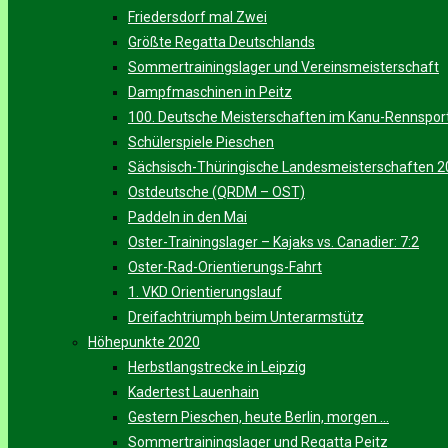
Friedersdorf mal Zwei
Größte Regatta Deutschlands
Sommertrainingslager und Vereinsmeisterschaft
Dampfmaschinen in Peitz
100. Deutsche Meisterschaften im Kanu-Rennspor
Schülerspiele Pieschen
Sächsisch-Thüringische Landesmeisterschaften 
Ostdeutsche (QRDM – OST)
Paddeln in den Mai
Oster-Trainingslager – Kajaks vs. Canadier: 7:2
Oster-Rad-Orientierungs-Fahrt
1. VKD Orientierungslauf
Dreifachtriumph beim Unterarmstütz
Höhepunkte 2020
Herbstlangstrecke in Leipzig
Kadertest Lauenhain
Gestern Pieschen, heute Berlin, morgen …
Sommertrainingslager und Regatta Peitz