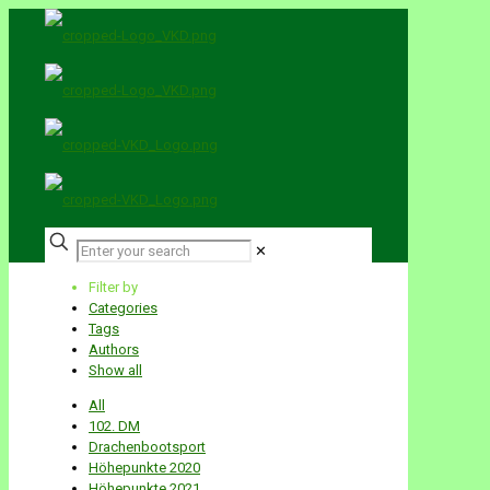
✕
Filter by
Categories
Tags
Authors
Show all
All
102. DM
Drachenbootsport
Höhepunkte 2020
Höhepunkte 2021