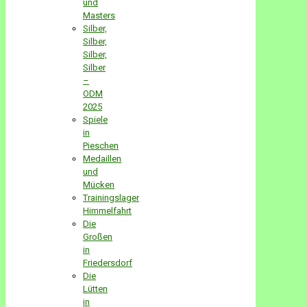
und
Masters
Silber,
Silber,
Silber,
Silber
–
ODM
2025
Spiele
in
Pieschen
Medaillen
und
Mücken
Trainingslager
Himmelfahrt
Die
Großen
in
Friedersdorf
Die
Lütten
in