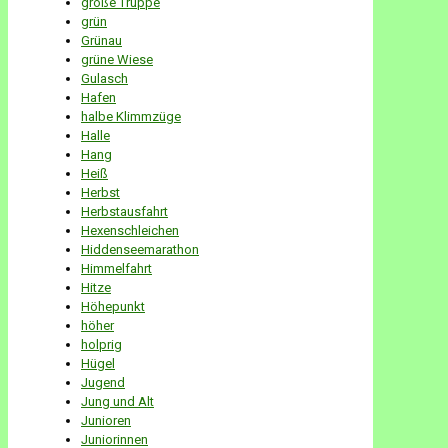
große Truppe
grün
Grünau
grüne Wiese
Gulasch
Hafen
halbe Klimmzüge
Halle
Hang
Heiß
Herbst
Herbstausfahrt
Hexenschleichen
Hiddenseemarathon
Himmelfahrt
Hitze
Höhepunkt
höher
holprig
Hügel
Jugend
Jung und Alt
Junioren
Juniorinnen