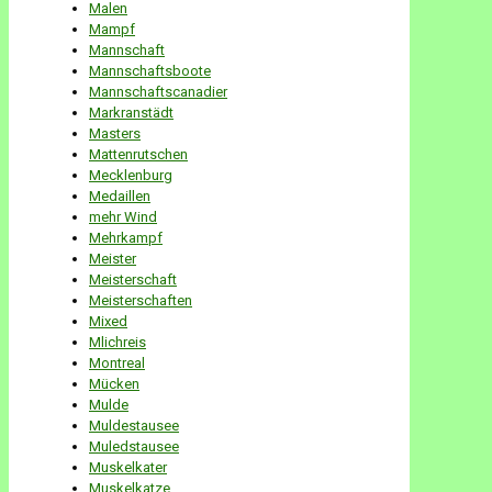
Malen
Mampf
Mannschaft
Mannschaftsboote
Mannschaftscanadier
Markranstädt
Masters
Mattenrutschen
Mecklenburg
Medaillen
mehr Wind
Mehrkampf
Meister
Meisterschaft
Meisterschaften
Mixed
Mlichreis
Montreal
Mücken
Mulde
Muldestausee
Muledstausee
Muskelkater
Muskelkatze