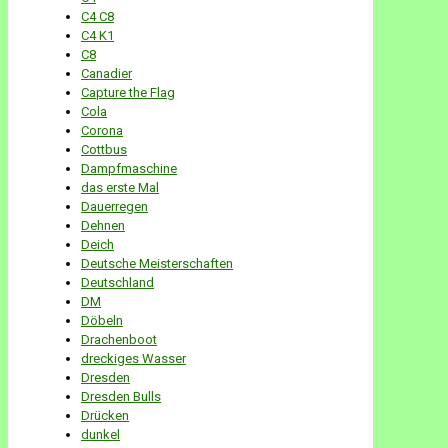
C4 C8
C4 K1
C8
Canadier
Capture the Flag
Cola
Corona
Cottbus
Dampfmaschine
das erste Mal
Dauerregen
Dehnen
Deich
Deutsche Meisterschaften
Deutschland
DM
Döbeln
Drachenboot
dreckiges Wasser
Dresden
Dresden Bulls
Drücken
dunkel