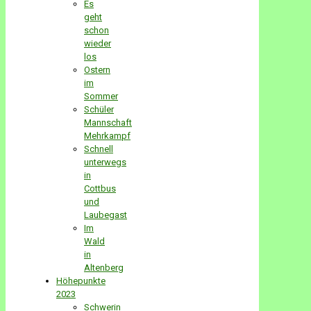
Es
geht
schon
wieder
los
Ostern
im
Sommer
Schüler
Mannschaft
Mehrkampf
Schnell
unterwegs
in
Cottbus
und
Laubegast
Im
Wald
in
Altenberg
Höhepunkte
2023
Schwerin