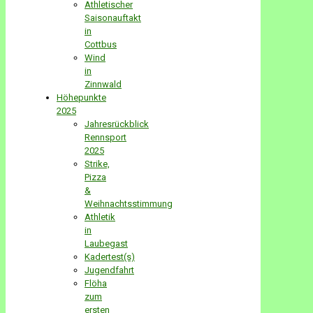
Athletischer
Saisonauftakt
in
Cottbus
Wind
in
Zinnwald
Höhepunkte
2025
Jahresrückblick
Rennsport
2025
Strike,
Pizza
&
Weihnachtsstimmung
Athletik
in
Laubegast
Kadertest(s)
Jugendfahrt
Flöha
zum
ersten