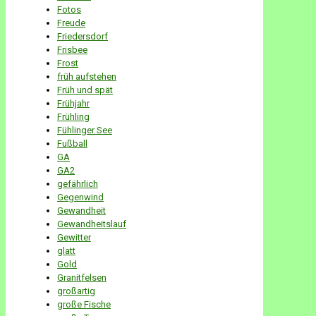
Fotos
Freude
Friedersdorf
Frisbee
Frost
früh aufstehen
Früh und spät
Frühjahr
Frühling
Fühlinger See
Fußball
GA
GA2
gefährlich
Gegenwind
Gewandheit
Gewandheitslauf
Gewitter
glatt
Gold
Granitfelsen
großartig
große Fische