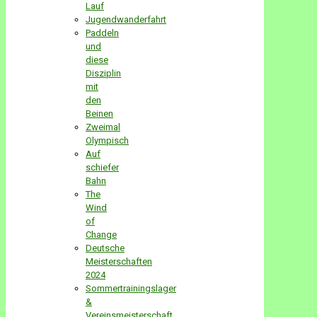
Lauf
Jugendwanderfahrt
Paddeln
und
diese
Disziplin
mit
den
Beinen
Zweimal
Olympisch
Auf
schiefer
Bahn
The
Wind
of
Change
Deutsche
Meisterschaften
2024
Sommertrainingslager
&
Vereinsmeisterschaft