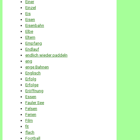
Einer
Einzel
Eis
Eisen
Eisenbahn
Elbe
Eltern
Empfang
Endlauf
endlich wieder paddeln
eng
enge Bahnen
Englisch
Erfolg
Erfolge
Eröffnung
Essen
Fauler See
Felsen
Ferien
Film
fit
flach
Football