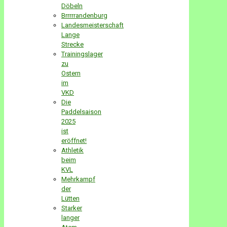
Döbeln
Brrrrrandenburg
Landesmeisterschaft
Lange
Strecke
Trainingslager
zu
Ostern
im
VKD
Die
Paddelsaison
2025
ist
eröffnet!
Athletik
beim
KVL
Mehrkampf
der
Lütten
Starker
langer