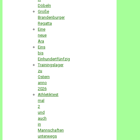
Döbeln
Große
Brandenburger
Regatta
Eine
neue
Ära
Eins
bis
Einhundertfünfzig
Trainingslager
zu
Ostern
anno
2026
Athletiktest
mal
2
und
auch
in
Mannschaften
unterwegs