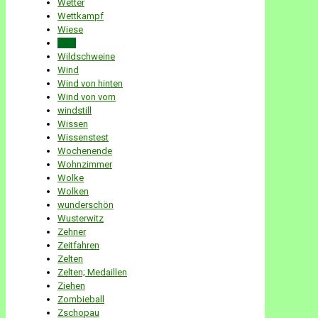
Wetter
Wettkampf
Wiese
Wild
Wildschweine
Wind
Wind von hinten
Wind von vorn
windstill
Wissen
Wissenstest
Wochenende
Wohnzimmer
Wolke
Wolken
wunderschön
Wusterwitz
Zehner
Zeitfahren
Zelten
Zelten; Medaillen
Ziehen
Zombieball
Zschopau