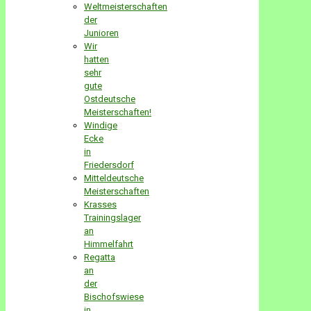
Weltmeisterschaften
der
Junioren
Wir
hatten
sehr
gute
Ostdeutsche
Meisterschaften!
Windige
Ecke
in
Friedersdorf
Mitteldeutsche
Meisterschaften
Krasses
Trainingslager
an
Himmelfahrt
Regatta
an
der
Bischofswiese
in