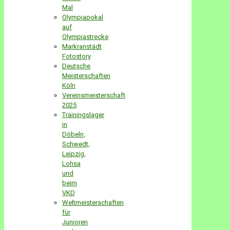
Mal
Olympiapokal
auf
Olympiastrecke
Markranstädt
Fotostory
Deutsche
Meisterschaften
Köln
Vereinsmeisterschaft
2025
Trainingslager
in
Döbeln,
Schwedt,
Leipzig,
Lohsa
und
beim
VKD
Weltmeisterschaften
für
Junioren