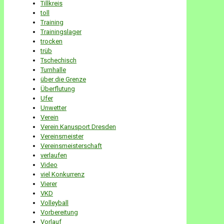
Tillkreis
toll
Training
Trainingslager
trocken
trüb
Tschechisch
Turnhalle
über die Grenze
Überflutung
Ufer
Unwetter
Verein
Verein Kanusport Dresden
Vereinsmeister
Vereinsmeisterschaft
verlaufen
Video
viel Konkurrenz
Vierer
VKD
Volleyball
Vorbereitung
Vorlauf