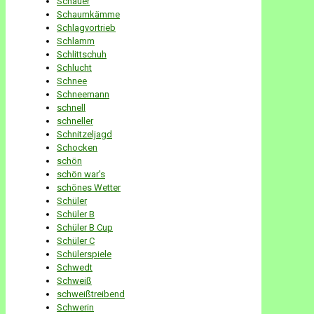
Schauer
Schaumkämme
Schlagvortrieb
Schlamm
Schlittschuh
Schlucht
Schnee
Schneemann
schnell
schneller
Schnitzeljagd
Schocken
schön
schön war's
schönes Wetter
Schüler
Schüler B
Schüler B Cup
Schüler C
Schülerspiele
Schwedt
Schweiß
schweißtreibend
Schwerin