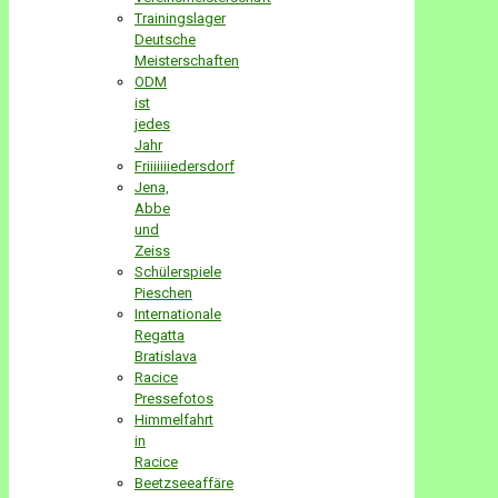
Trainingslager
Deutsche
Meisterschaften
ODM
ist
jedes
Jahr
Friiiiiiiedersdorf
Jena,
Abbe
und
Zeiss
Schülerspiele
Pieschen
Internationale
Regatta
Bratislava
Racice
Pressefotos
Himmelfahrt
in
Racice
Beetzseeaffäre