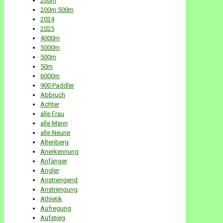
200m
200m 500m
2024
2025
4000m
5000m
500m
50m
6000m
900 Paddler
Abbruch
Achter
alle Frau
alle Mann
alle Neune
Altenberg
Anerkennung
Anfänger
Angler
Anstrengend
Anstrengung
Athletik
Aufregung
Aufstieg