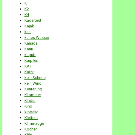
K1
K2
K4
Kadertest
Kajak
kalt
kaltes Wasser
Kanada
Kanu
kaputt
Karpfen
KAT
Katze
kein Schnee
kein Wind
Kenterung
Kilometer
Kinder
Kino
kippelig
Klettern
Klimmzüge
Kochen
Köln