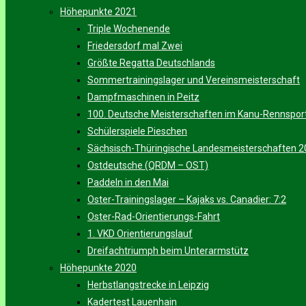
Höhepunkte 2021
Triple Wochenende
Friedersdorf mal Zwei
Größte Regatta Deutschlands
Sommertrainingslager und Vereinsmeisterschaft
Dampfmaschinen in Peitz
100. Deutsche Meisterschaften im Kanu-Rennspor
Schülerspiele Pieschen
Sächsisch-Thüringische Landesmeisterschaften 
Ostdeutsche (QRDM – OST)
Paddeln in den Mai
Oster-Trainingslager – Kajaks vs. Canadier: 7:2
Oster-Rad-Orientierungs-Fahrt
1. VKD Orientierungslauf
Dreifachtriumph beim Unterarmstütz
Höhepunkte 2020
Herbstlangstrecke in Leipzig
Kadertest Lauenhain