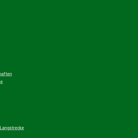
haften
ee
 Langstrecke