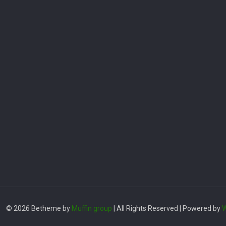
© 2026 Betheme by
Muffin group
| All Rights Reserved | Powered by
W