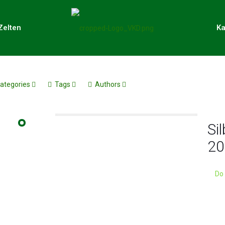
Zelten
Ka
ategories
Tags
Authors
Sil
20
Do 