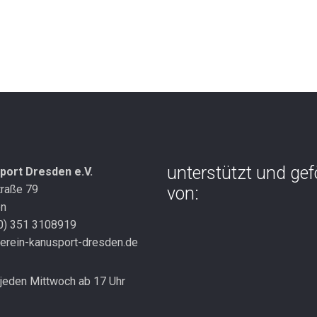
unterstützt und gef
port Dresden e.V.
traße 79
von:
en
(0) 351 3108919
erein-kanusport-dresden.de
jeden Mittwoch ab 17 Uhr