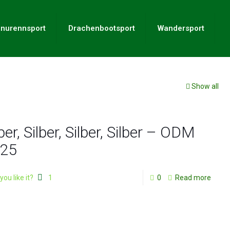
nurennsport
Drachenbootsport
Wandersport
Show all
ber, Silber, Silber, Silber – ODM
25
you like it?
1
0
Read more