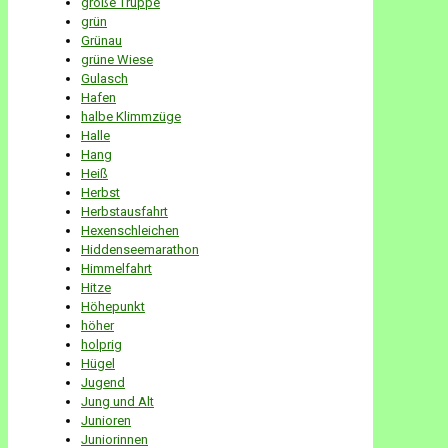
große Truppe
grün
Grünau
grüne Wiese
Gulasch
Hafen
halbe Klimmzüge
Halle
Hang
Heiß
Herbst
Herbstausfahrt
Hexenschleichen
Hiddenseemarathon
Himmelfahrt
Hitze
Höhepunkt
höher
holprig
Hügel
Jugend
Jung und Alt
Junioren
Juniorinnen