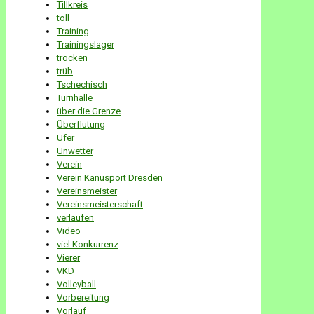
Tillkreis
toll
Training
Trainingslager
trocken
trüb
Tschechisch
Turnhalle
über die Grenze
Überflutung
Ufer
Unwetter
Verein
Verein Kanusport Dresden
Vereinsmeister
Vereinsmeisterschaft
verlaufen
Video
viel Konkurrenz
Vierer
VKD
Volleyball
Vorbereitung
Vorlauf