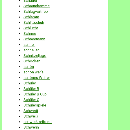
Schauer
Schaumkämme
Schlagvortrieb
Schlamm
Schlittschuh
Schlucht
Schnee
Schneemann
schnell
schneller
Schnitzeljagd
Schocken
schön
schön war's
schönes Wetter
Schüler
Schüler B
Schüler B Cup
Schüler C
Schülerspiele
Schwedt
Schweiß
schweißtreibend
Schwerin