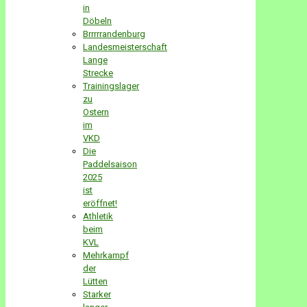
in
Döbeln
Brrrrrandenburg
Landesmeisterschaft
Lange
Strecke
Trainingslager
zu
Ostern
im
VKD
Die
Paddelsaison
2025
ist
eröffnet!
Athletik
beim
KVL
Mehrkampf
der
Lütten
Starker