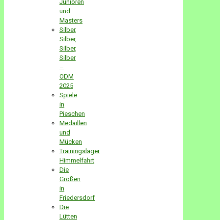
Junioren
und
Masters
Silber,
Silber,
Silber,
Silber
–
ODM
2025
Spiele
in
Pieschen
Medaillen
und
Mücken
Trainingslager
Himmelfahrt
Die
Großen
in
Friedersdorf
Die
Lütten