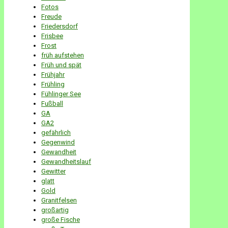
Fotos
Freude
Friedersdorf
Frisbee
Frost
früh aufstehen
Früh und spät
Frühjahr
Frühling
Fühlinger See
Fußball
GA
GA2
gefährlich
Gegenwind
Gewandheit
Gewandheitslauf
Gewitter
glatt
Gold
Granitfelsen
großartig
große Fische