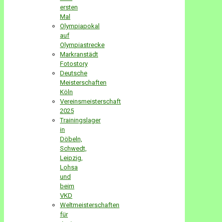
ersten
Mal
Olympiapokal
auf
Olympiastrecke
Markranstädt
Fotostory
Deutsche
Meisterschaften
Köln
Vereinsmeisterschaft
2025
Trainingslager
in
Döbeln,
Schwedt,
Leipzig,
Lohsa
und
beim
VKD
Weltmeisterschaften
für