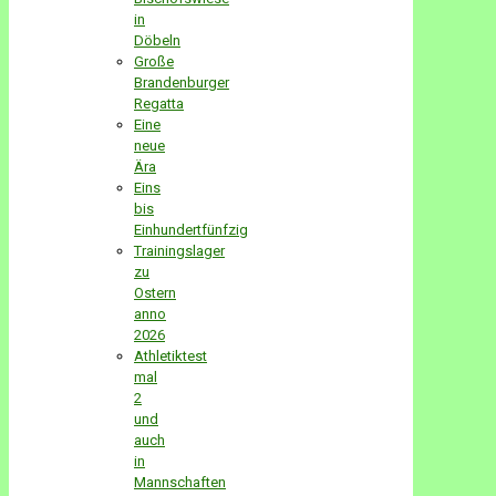
in
Döbeln
Große
Brandenburger
Regatta
Eine
neue
Ära
Eins
bis
Einhundertfünfzig
Trainingslager
zu
Ostern
anno
2026
Athletiktest
mal
2
und
auch
in
Mannschaften