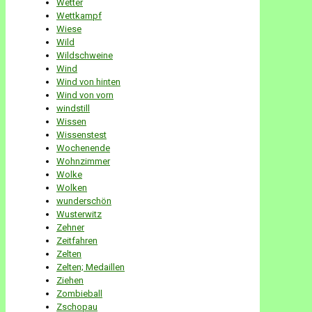
Wetter
Wettkampf
Wiese
Wild
Wildschweine
Wind
Wind von hinten
Wind von vorn
windstill
Wissen
Wissenstest
Wochenende
Wohnzimmer
Wolke
Wolken
wunderschön
Wusterwitz
Zehner
Zeitfahren
Zelten
Zelten; Medaillen
Ziehen
Zombieball
Zschopau