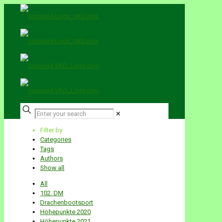
✕
Filter by
Categories
Tags
Authors
Show all
All
102. DM
Drachenbootsport
Höhepunkte 2020
Höhepunkte 2021