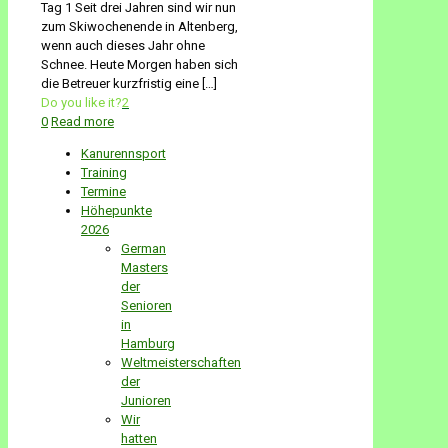
Tag 1 Seit drei Jahren sind wir nun
zum Skiwochenende in Altenberg,
wenn auch dieses Jahr ohne
Schnee. Heute Morgen haben sich
die Betreuer kurzfristig eine
[…]
Do you like it?
2
0
Read more
Kanurennsport
Training
Termine
Höhepunkte
2026
German
Masters
der
Senioren
in
Hamburg
Weltmeisterschaften
der
Junioren
Wir
hatten