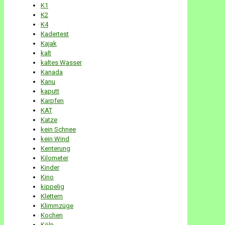
K1
K2
K4
Kadertest
Kajak
kalt
kaltes Wasser
Kanada
Kanu
kaputt
Karpfen
KAT
Katze
kein Schnee
kein Wind
Kenterung
Kilometer
Kinder
Kino
kippelig
Klettern
Klimmzüge
Kochen
Köln