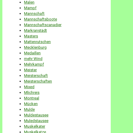
Malen
Mampf
Mannschaft
Mannschaftsboote
Mannschaftscanadier
Markranstädt
Masters
Mattenrutschen
Mecklenburg
Medaillen
mehr Wind
Mehrkampf
Meister
Meisterschaft
Meisterschaften
Mixed
Mlichreis
Montreal
Mücken
Mulde
Muldestausee
Muledstausee
Muskelkater
Muskelkatze