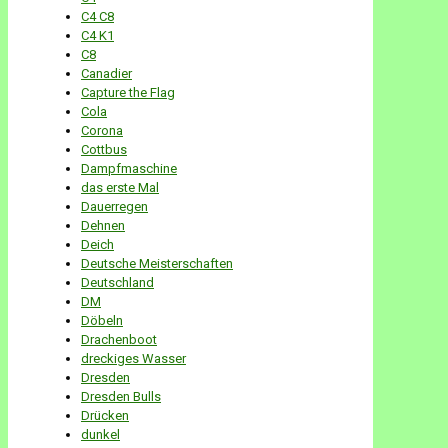
C4 C8
C4 K1
C8
Canadier
Capture the Flag
Cola
Corona
Cottbus
Dampfmaschine
das erste Mal
Dauerregen
Dehnen
Deich
Deutsche Meisterschaften
Deutschland
DM
Döbeln
Drachenboot
dreckiges Wasser
Dresden
Dresden Bulls
Drücken
dunkel