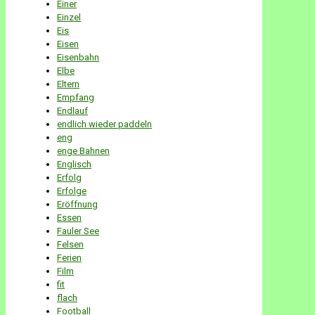
Einer
Einzel
Eis
Eisen
Eisenbahn
Elbe
Eltern
Empfang
Endlauf
endlich wieder paddeln
eng
enge Bahnen
Englisch
Erfolg
Erfolge
Eröffnung
Essen
Fauler See
Felsen
Ferien
Film
fit
flach
Football