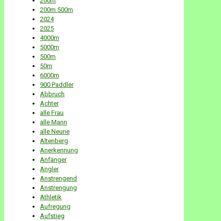
200m
200m 500m
2024
2025
4000m
5000m
500m
50m
6000m
900 Paddler
Abbruch
Achter
alle Frau
alle Mann
alle Neune
Altenberg
Anerkennung
Anfänger
Angler
Anstrengend
Anstrengung
Athletik
Aufregung
Aufstieg