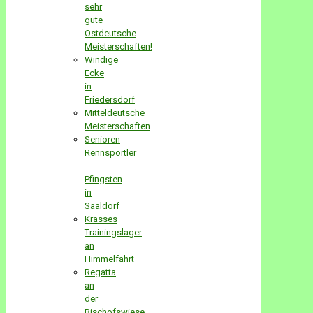
sehr
gute
Ostdeutsche
Meisterschaften!
Windige
Ecke
in
Friedersdorf
Mitteldeutsche
Meisterschaften
Senioren
Rennsportler
–
Pfingsten
in
Saaldorf
Krasses
Trainingslager
an
Himmelfahrt
Regatta
an
der
Bischofswiese