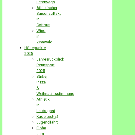
unterwegs
Athletischer
Saisonauftakt
in
Cottbus
Wind
in
Zinnwald
Höhepunkte
2025
Jahresrückblick
Rennsport
2025
Strike,
Pizza
&
Weihnachtsstimmung
Athletik
in
Laubegast
Kadertest(s)
Jugendfahrt
Flöha
zum