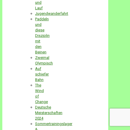
und
Lauf
Jugendwanderfahrt
Paddeln
und
diese
Disziplin
mit
den
Beinen
Zweimal
Olympisch
Auf
schiefer
Bahn
The
Wind
of
Change
Deutsche
Meisterschaften
2024
Sommertrainingslager
&