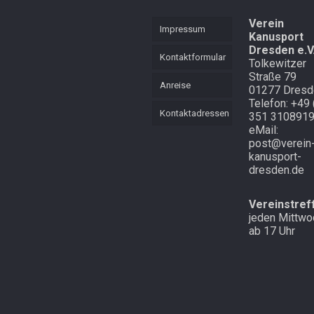
KVL
Mannschaft
Verein
Mehrkampf
Impressum
Kanusport
Mehrkampf der
Dresden e.V
Lütten
Schnell
Kontaktformular
Tolkewitzer
unterwegs in
Straße 79
Cottbus und
Starker langer
Anreise
01277 Dresd
Atem
Laubegast
Telefon: +49 
Kontaktadressen
351 310891
Endlich mal
Im Wald in
eMail:
Schnee in
Altenberg
post@verein
Zinnwald
kanusport-
dresden.de
Vereinstref
jeden Mittwo
ab 17 Uhr