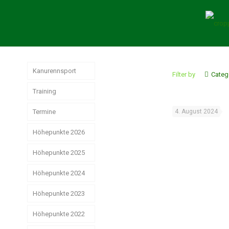
Kanurennsport
Filter by
Categ
Training
Termine
4. August 2024
Höhepunkte 2026
Höhepunkte 2025
Weltmeisterschaften
der Junioren
Höhepunkte 2024
Jahresrückblick
Rennsport 2025
Wir hatten sehr
Höhepunkte 2023
Das
gute
erfolgreiche
Strike, Pizza &
Ostdeutsche
Weihnachtsstimmung
Rennsport-Jahr
Höhepunkte 2022
Schwerin ist
Meisterschaften!
2024
schön