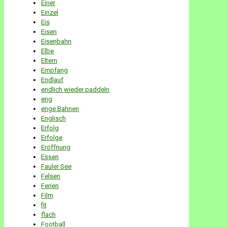
Einer
Einzel
Eis
Eisen
Eisenbahn
Elbe
Eltern
Empfang
Endlauf
endlich wieder paddeln
eng
enge Bahnen
Englisch
Erfolg
Erfolge
Eröffnung
Essen
Fauler See
Felsen
Ferien
Film
fit
flach
Football