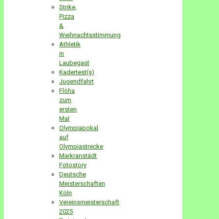
Strike,
Pizza
&
Weihnachtsstimmung
Athletik
in
Laubegast
Kadertest(s)
Jugendfahrt
Flöha
zum
ersten
Mal
Olympiapokal
auf
Olympiastrecke
Markranstädt
Fotostory
Deutsche
Meisterschaften
Köln
Vereinsmeisterschaft
2025