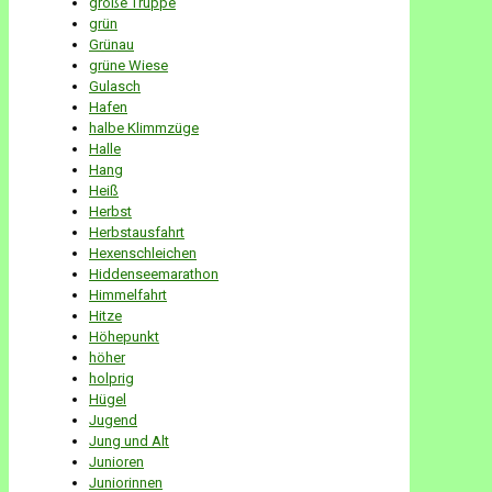
große Truppe
grün
Grünau
grüne Wiese
Gulasch
Hafen
halbe Klimmzüge
Halle
Hang
Heiß
Herbst
Herbstausfahrt
Hexenschleichen
Hiddenseemarathon
Himmelfahrt
Hitze
Höhepunkt
höher
holprig
Hügel
Jugend
Jung und Alt
Junioren
Juniorinnen