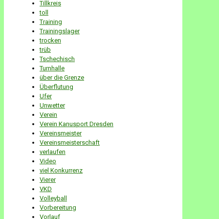
Tillkreis
toll
Training
Trainingslager
trocken
trüb
Tschechisch
Turnhalle
über die Grenze
Überflutung
Ufer
Unwetter
Verein
Verein Kanusport Dresden
Vereinsmeister
Vereinsmeisterschaft
verlaufen
Video
viel Konkurrenz
Vierer
VKD
Volleyball
Vorbereitung
Vorlauf