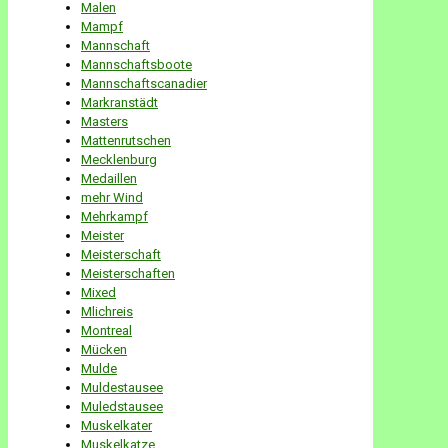
Malen
Mampf
Mannschaft
Mannschaftsboote
Mannschaftscanadier
Markranstädt
Masters
Mattenrutschen
Mecklenburg
Medaillen
mehr Wind
Mehrkampf
Meister
Meisterschaft
Meisterschaften
Mixed
Mlichreis
Montreal
Mücken
Mulde
Muldestausee
Muledstausee
Muskelkater
Muskelkatze