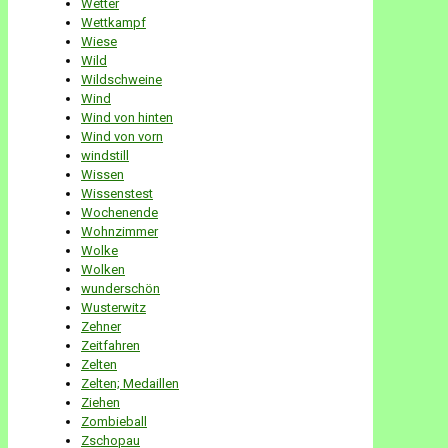
Wetter
Wettkampf
Wiese
Wild
Wildschweine
Wind
Wind von hinten
Wind von vorn
windstill
Wissen
Wissenstest
Wochenende
Wohnzimmer
Wolke
Wolken
wunderschön
Wusterwitz
Zehner
Zeitfahren
Zelten
Zelten; Medaillen
Ziehen
Zombieball
Zschopau