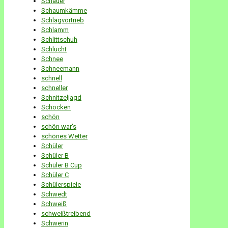
Schauer
Schaumkämme
Schlagvortrieb
Schlamm
Schlittschuh
Schlucht
Schnee
Schneemann
schnell
schneller
Schnitzeljagd
Schocken
schön
schön war's
schönes Wetter
Schüler
Schüler B
Schüler B Cup
Schüler C
Schülerspiele
Schwedt
Schweiß
schweißtreibend
Schwerin