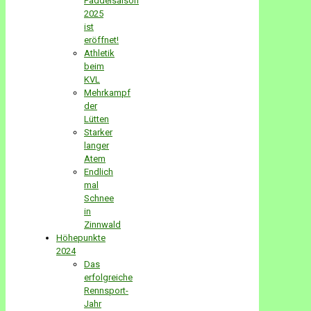
Paddelsaison
2025
ist
eröffnet!
Athletik
beim
KVL
Mehrkampf
der
Lütten
Starker
langer
Atem
Endlich
mal
Schnee
in
Zinnwald
Höhepunkte
2024
Das
erfolgreiche
Rennsport-
Jahr