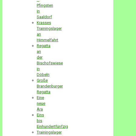
Pfingsten
in
Saaldorf
Krasses
Trainingslager
an
Himmelfahrt
Regatta
an
der
Bischofswiese
in
Döbeln
Große
Brandenburger
Regatta
Eine
neue
Ära
Eins
bis
Einhundertfünfzig
Trainingslager