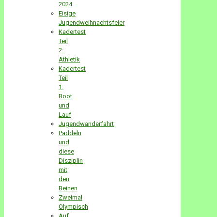
2024
Eisige
Jugendweihnachtsfeier
Kadertest
Teil
2:
Athletik
Kadertest
Teil
1:
Boot
und
Lauf
Jugendwanderfahrt
Paddeln
und
diese
Disziplin
mit
den
Beinen
Zweimal
Olympisch
Auf