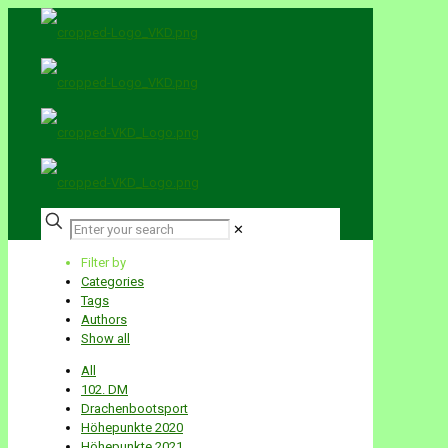
✕
Filter by
Categories
Tags
Authors
Show all
All
102. DM
Drachenbootsport
Höhepunkte 2020
Höhepunkte 2021