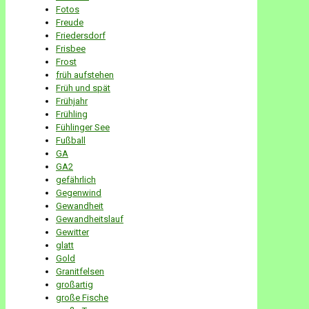
Fotos
Freude
Friedersdorf
Frisbee
Frost
früh aufstehen
Früh und spät
Frühjahr
Frühling
Fühlinger See
Fußball
GA
GA2
gefährlich
Gegenwind
Gewandheit
Gewandheitslauf
Gewitter
glatt
Gold
Granitfelsen
großartig
große Fische