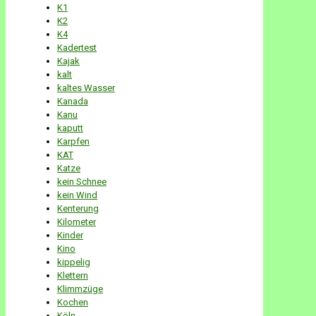
K1
K2
K4
Kadertest
Kajak
kalt
kaltes Wasser
Kanada
Kanu
kaputt
Karpfen
KAT
Katze
kein Schnee
kein Wind
Kenterung
Kilometer
Kinder
Kino
kippelig
Klettern
Klimmzüge
Kochen
Köln