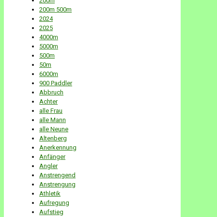
200m
200m 500m
2024
2025
4000m
5000m
500m
50m
6000m
900 Paddler
Abbruch
Achter
alle Frau
alle Mann
alle Neune
Altenberg
Anerkennung
Anfänger
Angler
Anstrengend
Anstrengung
Athletik
Aufregung
Aufstieg