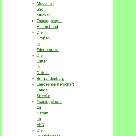
Medaillen
und
Mücken
Trainingslager
Himmelfahrt
Die
Großen
in
Friedersdorf
Die
Lütten
in
Döbeln
Brrrrrandenburg
Landesmeisterschaft
Lange
Strecke
Trainingslager
zu
Ostern
im
VKD
Die