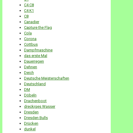
C4 C8
C4 K1
C8
Canadier
Capture the Flag
Cola
Corona
Cottbus
Dampfmaschine
das erste Mal
Dauerregen
Dehnen
Deich
Deutsche Meisterschaften
Deutschland
DM
Döbeln
Drachenboot
dreckiges Wasser
Dresden
Dresden Bulls
Drücken
dunkel