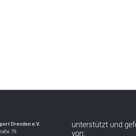
unterstützt und gef
port Dresden e.V.
traße 79
von: