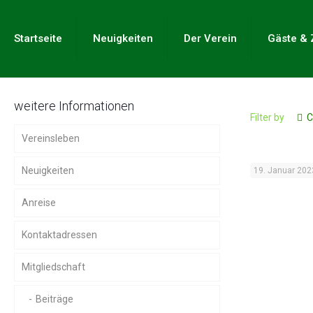
Startseite
Neuigkeiten
Der Verein
Gäste & 
weitere Informationen
Filter by
C
Vereinsleben
Neuigkeiten
19. Januar 202
Anreise
Kontaktadressen
Mitgliedschaft
Beiträge