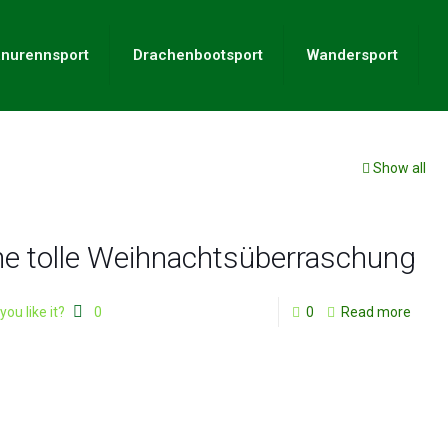
nurennsport
Drachenbootsport
Wandersport
Show all
ne tolle Weihnachtsüberraschung
you like it?
0
0
Read more