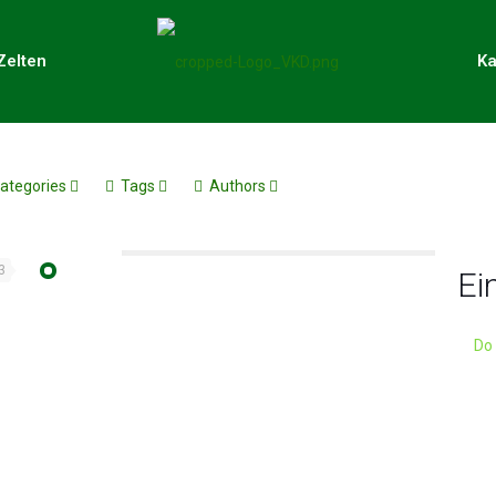
Zelten
Ka
ategories
Tags
Authors
3
Ei
Do 