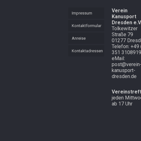
KVL
Mannschaft
Verein
Mehrkampf
Impressum
Kanusport
Mehrkampf der
Dresden e.V
Lütten
Schnell
Kontaktformular
Tolkewitzer
unterwegs in
Straße 79
Cottbus und
Starker langer
Anreise
01277 Dresd
Atem
Laubegast
Telefon: +49 
Kontaktadressen
351 310891
Endlich mal
Im Wald in
eMail:
Schnee in
Altenberg
post@verein
Zinnwald
kanusport-
dresden.de
Vereinstref
jeden Mittwo
ab 17 Uhr