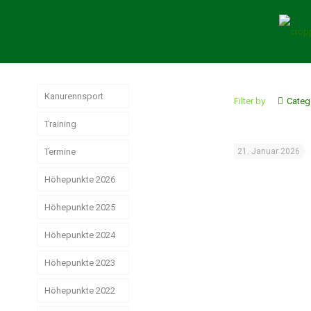
Kanurennsport
Filter by
Categ
Training
Termine
21. Januar 2026
Höhepunkte 2026
Höhepunkte 2025
Weltmeisterschaften
der Junioren
Höhepunkte 2024
Jahresrückblick
Rennsport 2025
Wir hatten sehr
Höhepunkte 2023
Das
gute
erfolgreiche
Strike, Pizza &
Ostdeutsche
Weihnachtsstimmung
Rennsport-Jahr
Höhepunkte 2022
Schwerin ist
Meisterschaften!
2024
schön