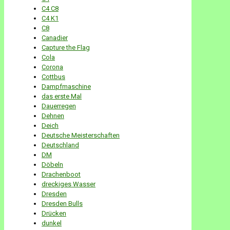
C4 C8
C4 K1
C8
Canadier
Capture the Flag
Cola
Corona
Cottbus
Dampfmaschine
das erste Mal
Dauerregen
Dehnen
Deich
Deutsche Meisterschaften
Deutschland
DM
Döbeln
Drachenboot
dreckiges Wasser
Dresden
Dresden Bulls
Drücken
dunkel