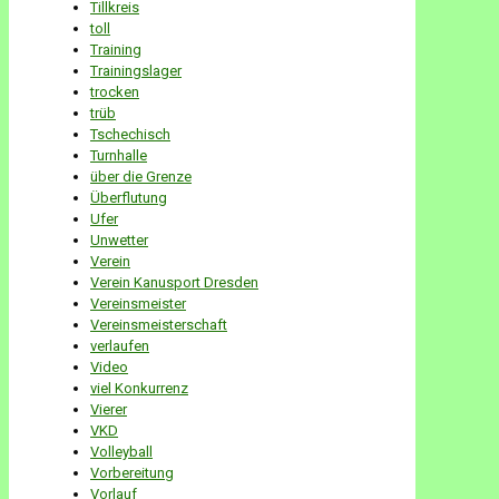
Tillkreis
toll
Training
Trainingslager
trocken
trüb
Tschechisch
Turnhalle
über die Grenze
Überflutung
Ufer
Unwetter
Verein
Verein Kanusport Dresden
Vereinsmeister
Vereinsmeisterschaft
verlaufen
Video
viel Konkurrenz
Vierer
VKD
Volleyball
Vorbereitung
Vorlauf