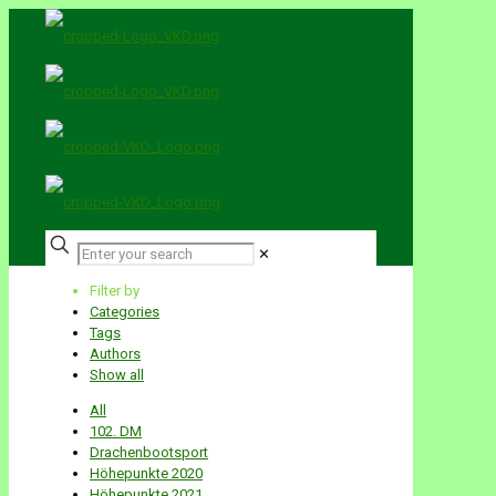
✕
Filter by
Categories
Tags
Authors
Show all
All
102. DM
Drachenbootsport
Höhepunkte 2020
Höhepunkte 2021