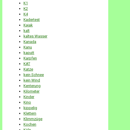
K1
K2
K4
Kadertest
Kajak
kalt
kaltes Wasser
Kanada
Kanu
kaputt
Karpfen
KAT
Katze
kein Schnee
kein Wind
Kenterung
Kilometer
Kinder
Kino
kippelig
Klettern
Klimmzüge
Kochen
Köln