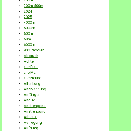
200m
200m 500m
2024
2025
4000m
5000m
500m
50m
6000m
900 Paddler
Abbruch
Achter
alle Frau
alle Mann
alle Neune
Altenberg
Anerkennung
Anfänger
Angler
Anstrengend
Anstrengung
Athletik
Aufregung
Aufstieg