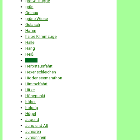
große Truppe
grün
Grünau
grüne Wiese
Gulasch
Hafen
halbe Klimmzüge
Halle
Hang
Heiß
Herbst
Herbstausfahrt
Hexenschleichen
Hiddenseemarathon
Himmelfahrt
Hitze
Höhepunkt
höher
holprig
Hügel
Jugend
Jung und Alt
Junioren
Juniorinnen