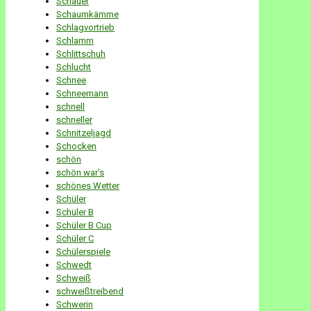
Schauer
Schaumkämme
Schlagvortrieb
Schlamm
Schlittschuh
Schlucht
Schnee
Schneemann
schnell
schneller
Schnitzeljagd
Schocken
schön
schön war's
schönes Wetter
Schüler
Schüler B
Schüler B Cup
Schüler C
Schülerspiele
Schwedt
Schweiß
schweißtreibend
Schwerin