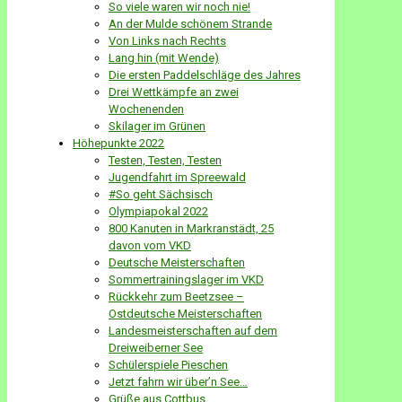
So viele waren wir noch nie!
An der Mulde schönem Strande
Von Links nach Rechts
Lang hin (mit Wende)
Die ersten Paddelschläge des Jahres
Drei Wettkämpfe an zwei
Wochenenden
Skilager im Grünen
Höhepunkte 2022
Testen, Testen, Testen
Jugendfahrt im Spreewald
#So geht Sächsisch
Olympiapokal 2022
800 Kanuten in Markranstädt, 25
davon vom VKD
Deutsche Meisterschaften
Sommertrainingslager im VKD
Rückkehr zum Beetzsee –
Ostdeutsche Meisterschaften
Landesmeisterschaften auf dem
Dreiweiberner See
Schülerspiele Pieschen
Jetzt fahrn wir über’n See…
Grüße aus Cottbus