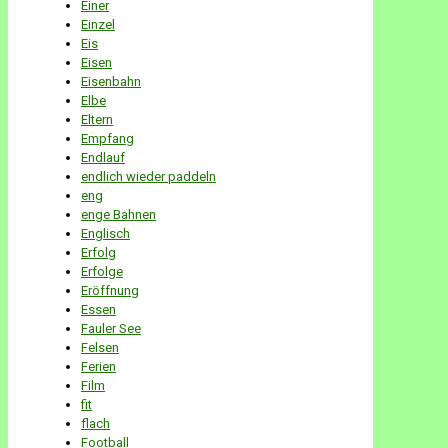
Einer
Einzel
Eis
Eisen
Eisenbahn
Elbe
Eltern
Empfang
Endlauf
endlich wieder paddeln
eng
enge Bahnen
Englisch
Erfolg
Erfolge
Eröffnung
Essen
Fauler See
Felsen
Ferien
Film
fit
flach
Football