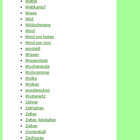
Wetter
Wettkampf
Wiese
Wild
Wildschweine
Wind
Wind von hinten
Wind von vorn
windstill
Wissen
Wissenstest
Wochenende
Wohnzimmer
Wolke
Wolken
wunderschön
Wusterwitz
Zehner
Zeitfahren
Zelten
Zelten; Medaillen
Ziehen
Zombieball
Zschopau