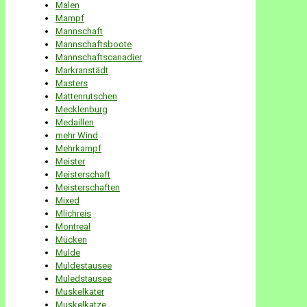
Malen
Mampf
Mannschaft
Mannschaftsboote
Mannschaftscanadier
Markranstädt
Masters
Mattenrutschen
Mecklenburg
Medaillen
mehr Wind
Mehrkampf
Meister
Meisterschaft
Meisterschaften
Mixed
Mlichreis
Montreal
Mücken
Mulde
Muldestausee
Muledstausee
Muskelkater
Muskelkatze