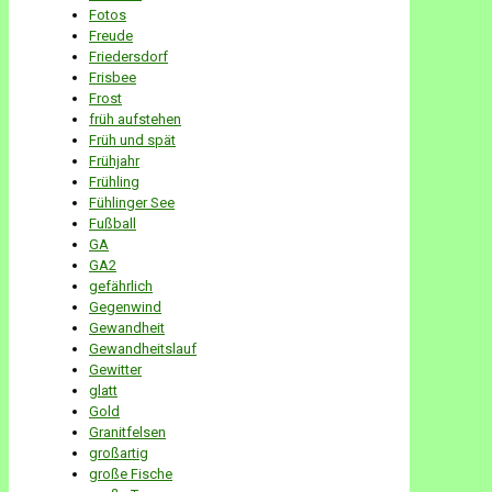
Fotos
Freude
Friedersdorf
Frisbee
Frost
früh aufstehen
Früh und spät
Frühjahr
Frühling
Fühlinger See
Fußball
GA
GA2
gefährlich
Gegenwind
Gewandheit
Gewandheitslauf
Gewitter
glatt
Gold
Granitfelsen
großartig
große Fische