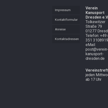
KVL
Mannschaft
Verein
Mehrkampf
Impressum
Kanusport
Mehrkampf der
Dresden e.V
Lütten
Schnell
Kontaktformular
Tolkewitzer
unterwegs in
Straße 79
Cottbus und
Starker langer
Anreise
01277 Dresd
Atem
Laubegast
Telefon: +49 
Kontaktadressen
351 310891
Endlich mal
Im Wald in
eMail:
Schnee in
Altenberg
post@verein
Zinnwald
kanusport-
dresden.de
Vereinstref
jeden Mittwo
ab 17 Uhr