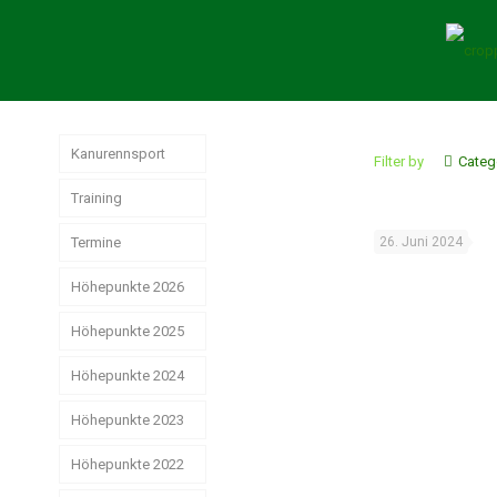
Kanurennsport
Filter by
Categ
Training
Termine
26. Juni 2024
Höhepunkte 2026
Höhepunkte 2025
Weltmeisterschaften
der Junioren
Höhepunkte 2024
Jahresrückblick
Rennsport 2025
Wir hatten sehr
Höhepunkte 2023
Das
gute
erfolgreiche
Strike, Pizza &
Ostdeutsche
Weihnachtsstimmung
Rennsport-Jahr
Höhepunkte 2022
Schwerin ist
Meisterschaften!
2024
schön