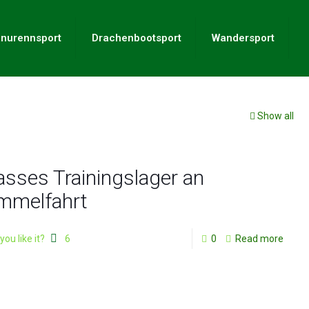
nurennsport
Drachenbootsport
Wandersport
Show all
asses Trainingslager an
mmelfahrt
you like it?
6
0
Read more