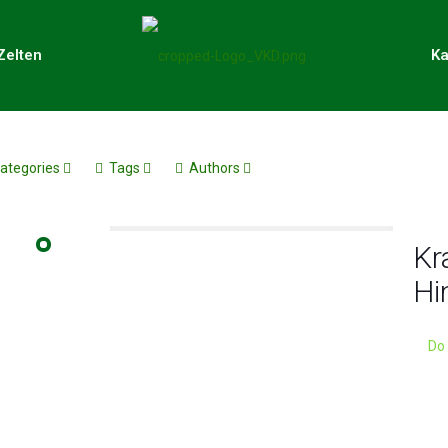
Zelten
Ka
ategories
Tags
Authors
Kr
Hi
Do 