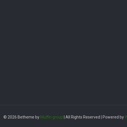
© 2026 Betheme by
Muffin group
| All Rights Reserved | Powered by
W