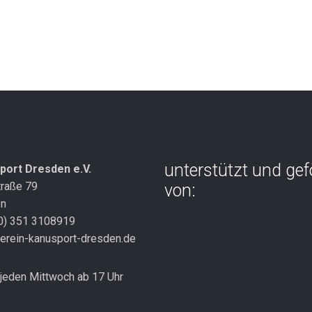
unterstützt und gef
port Dresden e.V.
traße 79
von:
en
(0) 351 3108919
erein-kanusport-dresden.de
jeden Mittwoch ab 17 Uhr