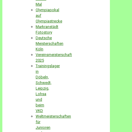
Mal
Olympiapokal
auf
Olympiastrecke
Markranstädt
Fotostory
Deutsche
Meisterschaften
Köln
Vereinsmeisterschaft
2025
Trainingslager
in
Döbeln,
Schwedt,
Leipzig,
Lohsa
und
beim
VKD
Weltmeisterschaften
für
Junioren