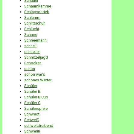
Schauer
Schaumkämme
Schlagvortrieb
Schlamm
Schlittschuh
Schlucht
Schnee
Schneemann
schnell
schneller
Schnitzeljagd
Schocken
schön
schön war's
schönes Wetter
Schüler
Schüler B
Schüler B Cup
Schüler C
Schülerspiele
Schwedt
Schweiß
schweißtreibend
Schwerin