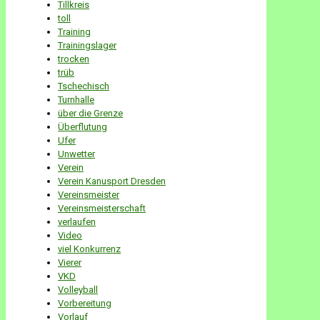
Tillkreis
toll
Training
Trainingslager
trocken
trüb
Tschechisch
Turnhalle
über die Grenze
Überflutung
Ufer
Unwetter
Verein
Verein Kanusport Dresden
Vereinsmeister
Vereinsmeisterschaft
verlaufen
Video
viel Konkurrenz
Vierer
VKD
Volleyball
Vorbereitung
Vorlauf