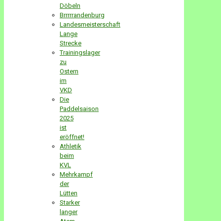
Döbeln
Brrrrrandenburg
Landesmeisterschaft
Lange
Strecke
Trainingslager
zu
Ostern
im
VKD
Die
Paddelsaison
2025
ist
eröffnet!
Athletik
beim
KVL
Mehrkampf
der
Lütten
Starker
langer