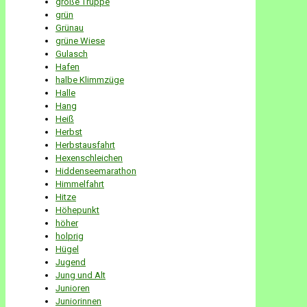
große Truppe
grün
Grünau
grüne Wiese
Gulasch
Hafen
halbe Klimmzüge
Halle
Hang
Heiß
Herbst
Herbstausfahrt
Hexenschleichen
Hiddenseemarathon
Himmelfahrt
Hitze
Höhepunkt
höher
holprig
Hügel
Jugend
Jung und Alt
Junioren
Juniorinnen