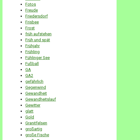
Fotos
Freude
Friedersdorf
Frisbee
Frost
früh aufstehen
Früh und spät
Frühjahr
Frühling
Fühlinger See
Fußball
GA
GA2
gefährlich
Gegenwind
Gewandheit
Gewandheitslauf
Gewitter
glatt
Gold
Granitfelsen
großartig
große Fische