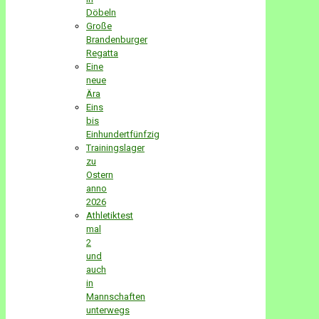
Döbeln
Große
Brandenburger
Regatta
Eine
neue
Ära
Eins
bis
Einhundertfünfzig
Trainingslager
zu
Ostern
anno
2026
Athletiktest
mal
2
und
auch
in
Mannschaften
unterwegs