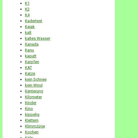
K1
K2
K4
Kadertest
Kajak
kalt
kaltes Wasser
Kanada
Kanu
kaputt
Karpfen
KAT
Katze
kein Schnee
kein Wind
Kenterung
Kilometer
Kinder
Kino
kippelig
Klettern
Klimmzüge
Kochen
Köln