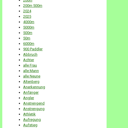
200m
200m 500m
2024
2025
4000m
5000m
500m
50m
6000m
900 Paddler
Abbruch
Achter
alle Frau
alle Mann
alle Neune
Altenberg
Anerkennung
Anfänger
Angler
Anstrengend
Anstrengung
Athletik
Aufregung
Aufstieg