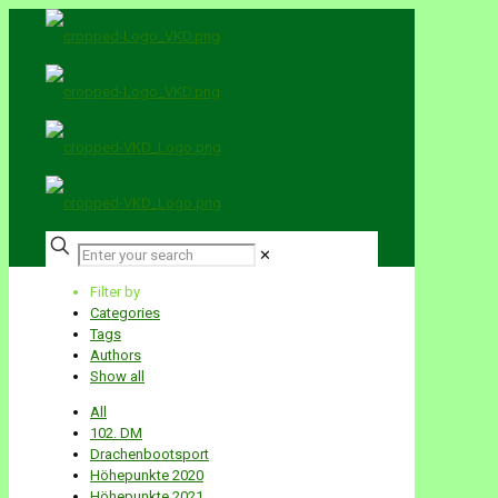
✕
Filter by
Categories
Tags
Authors
Show all
All
102. DM
Drachenbootsport
Höhepunkte 2020
Höhepunkte 2021