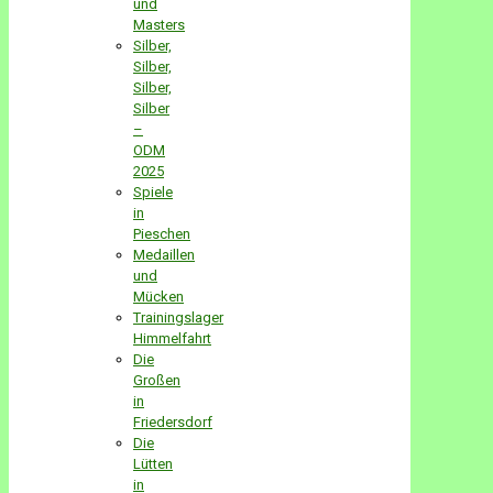
und
Masters
Silber,
Silber,
Silber,
Silber
–
ODM
2025
Spiele
in
Pieschen
Medaillen
und
Mücken
Trainingslager
Himmelfahrt
Die
Großen
in
Friedersdorf
Die
Lütten
in