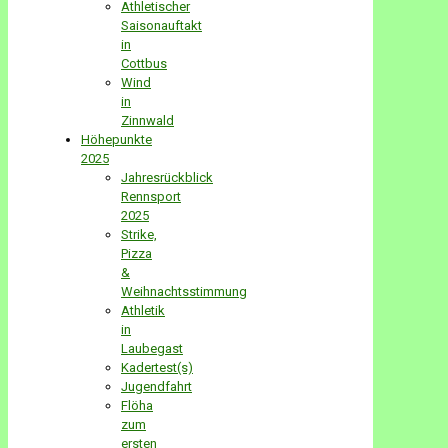
Athletischer
Saisonauftakt
in
Cottbus
Wind
in
Zinnwald
Höhepunkte
2025
Jahresrückblick
Rennsport
2025
Strike,
Pizza
&
Weihnachtsstimmung
Athletik
in
Laubegast
Kadertest(s)
Jugendfahrt
Flöha
zum
ersten