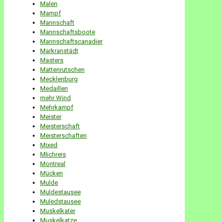
Malen
Mampf
Mannschaft
Mannschaftsboote
Mannschaftscanadier
Markranstädt
Masters
Mattenrutschen
Mecklenburg
Medaillen
mehr Wind
Mehrkampf
Meister
Meisterschaft
Meisterschaften
Mixed
Mlichreis
Montreal
Mücken
Mulde
Muldestausee
Muledstausee
Muskelkater
Muskelkatze