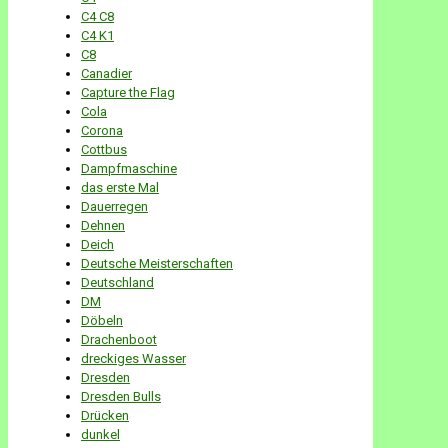
C4 C8
C4 K1
C8
Canadier
Capture the Flag
Cola
Corona
Cottbus
Dampfmaschine
das erste Mal
Dauerregen
Dehnen
Deich
Deutsche Meisterschaften
Deutschland
DM
Döbeln
Drachenboot
dreckiges Wasser
Dresden
Dresden Bulls
Drücken
dunkel