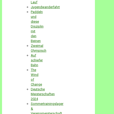
Lauf
Jugendwanderfahrt
Paddeln
und
diese
Disziplin
mit
den
Beinen
Zweimal
Olympisch
Auf
schiefer
Bahn
The
Wind
of
Change
Deutsche
Meisterschaften
2024
Sommertrainingslager
&
Vereinsmeisterschaft