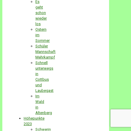
Es
geht
schon
wieder
los
Ostern
im
Sommer
Schüler
Mannschaft
Mehrkampf
Schnell
unterwegs
in
Cottbus
und
Laubegast
Im
Wald
in
Altenberg
Höhepunkte
2023
Schwerin