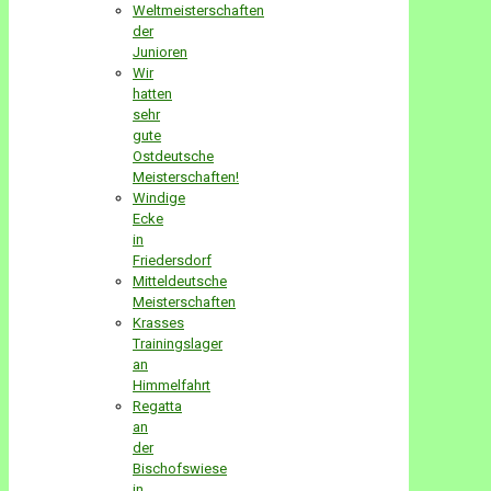
Weltmeisterschaften
der
Junioren
Wir
hatten
sehr
gute
Ostdeutsche
Meisterschaften!
Windige
Ecke
in
Friedersdorf
Mitteldeutsche
Meisterschaften
Krasses
Trainingslager
an
Himmelfahrt
Regatta
an
der
Bischofswiese
in