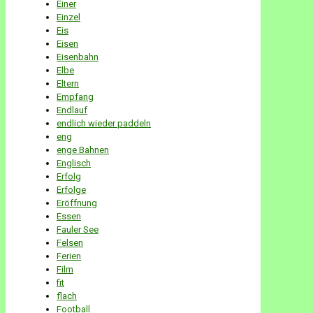
Einer
Einzel
Eis
Eisen
Eisenbahn
Elbe
Eltern
Empfang
Endlauf
endlich wieder paddeln
eng
enge Bahnen
Englisch
Erfolg
Erfolge
Eröffnung
Essen
Fauler See
Felsen
Ferien
Film
fit
flach
Football