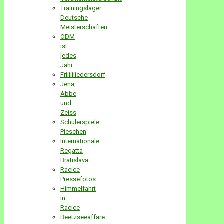
Trainingslager
Deutsche
Meisterschaften
ODM
ist
jedes
Jahr
Friiiiiiiedersdorf
Jena,
Abbe
und
Zeiss
Schülerspiele
Pieschen
Internationale
Regatta
Bratislava
Racice
Pressefotos
Himmelfahrt
in
Racice
Beetzseeaffäre