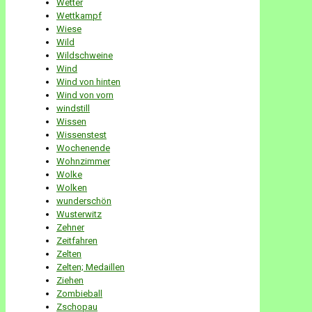
Wetter
Wettkampf
Wiese
Wild
Wildschweine
Wind
Wind von hinten
Wind von vorn
windstill
Wissen
Wissenstest
Wochenende
Wohnzimmer
Wolke
Wolken
wunderschön
Wusterwitz
Zehner
Zeitfahren
Zelten
Zelten; Medaillen
Ziehen
Zombieball
Zschopau