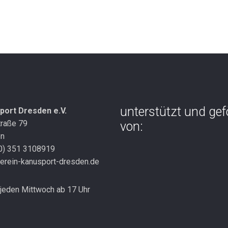
unterstützt und gef
port Dresden e.V.
traße 79
von:
en
(0) 351 3108919
erein-kanusport-dresden.de
jeden Mittwoch ab 17 Uhr