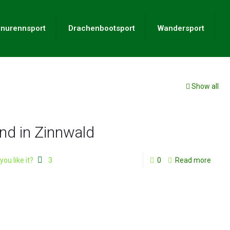
nurennsport
Drachenbootsport
Wandersport
Show all
nd in Zinnwald
you like it?
3
0
Read more