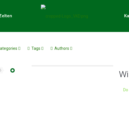
Zelten
Ka
ategories
Tags
Authors
6
Wi
Do 