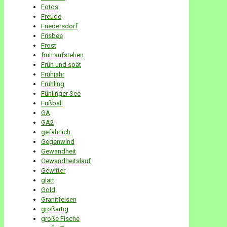
Fotos
Freude
Friedersdorf
Frisbee
Frost
früh aufstehen
Früh und spät
Frühjahr
Frühling
Fühlinger See
Fußball
GA
GA2
gefährlich
Gegenwind
Gewandheit
Gewandheitslauf
Gewitter
glatt
Gold
Granitfelsen
großartig
große Fische