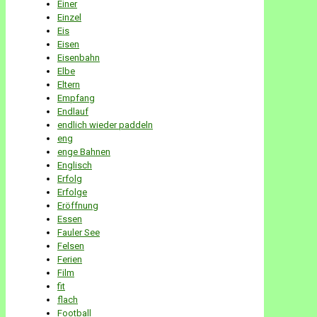
Einer
Einzel
Eis
Eisen
Eisenbahn
Elbe
Eltern
Empfang
Endlauf
endlich wieder paddeln
eng
enge Bahnen
Englisch
Erfolg
Erfolge
Eröffnung
Essen
Fauler See
Felsen
Ferien
Film
fit
flach
Football