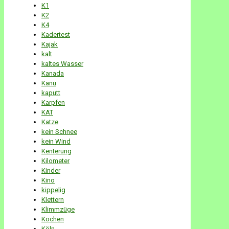
K1
K2
K4
Kadertest
Kajak
kalt
kaltes Wasser
Kanada
Kanu
kaputt
Karpfen
KAT
Katze
kein Schnee
kein Wind
Kenterung
Kilometer
Kinder
Kino
kippelig
Klettern
Klimmzüge
Kochen
Köln