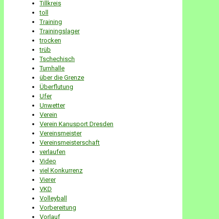
Tillkreis
toll
Training
Trainingslager
trocken
trüb
Tschechisch
Turnhalle
über die Grenze
Überflutung
Ufer
Unwetter
Verein
Verein Kanusport Dresden
Vereinsmeister
Vereinsmeisterschaft
verlaufen
Video
viel Konkurrenz
Vierer
VKD
Volleyball
Vorbereitung
Vorlauf