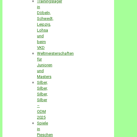
Trainingslager
in
Döbeln,
Schwedt,
Leipzig,
Lohsa
und
beim
VKD
Weltmeisterschaften
für
Junioren
und
Masters
Silber,
Silber,
Silber,
Silber
–
ODM
2025
Spiele
in
Pieschen