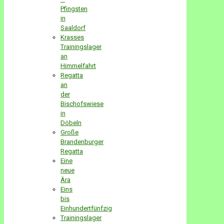
Pfingsten
in
Saaldorf
Krasses
Trainingslager
an
Himmelfahrt
Regatta
an
der
Bischofswiese
in
Döbeln
Große
Brandenburger
Regatta
Eine
neue
Ära
Eins
bis
Einhundertfünfzig
Trainingslager