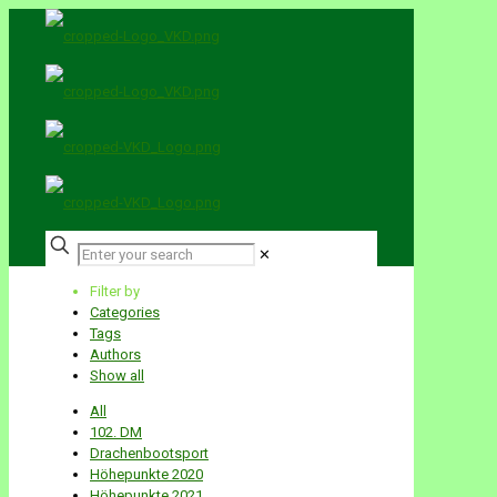
✕
Filter by
Categories
Tags
Authors
Show all
All
102. DM
Drachenbootsport
Höhepunkte 2020
Höhepunkte 2021