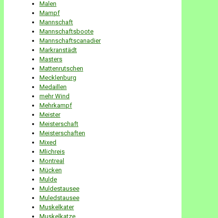
Malen
Mampf
Mannschaft
Mannschaftsboote
Mannschaftscanadier
Markranstädt
Masters
Mattenrutschen
Mecklenburg
Medaillen
mehr Wind
Mehrkampf
Meister
Meisterschaft
Meisterschaften
Mixed
Mlichreis
Montreal
Mücken
Mulde
Muldestausee
Muledstausee
Muskelkater
Muskelkatze