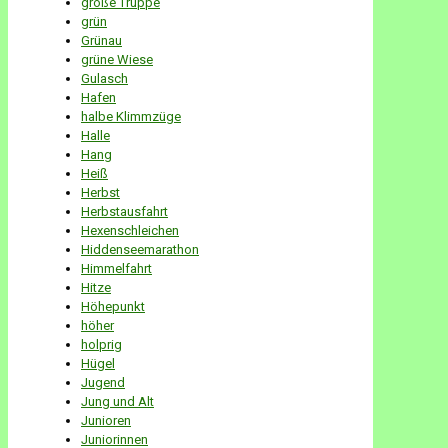
große Truppe
grün
Grünau
grüne Wiese
Gulasch
Hafen
halbe Klimmzüge
Halle
Hang
Heiß
Herbst
Herbstausfahrt
Hexenschleichen
Hiddenseemarathon
Himmelfahrt
Hitze
Höhepunkt
höher
holprig
Hügel
Jugend
Jung und Alt
Junioren
Juniorinnen