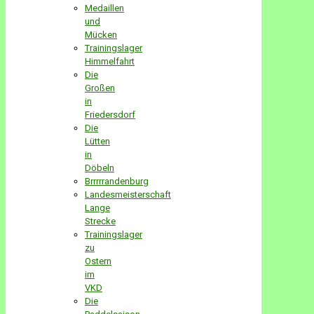
Medaillen
und
Mücken
Trainingslager
Himmelfahrt
Die
Großen
in
Friedersdorf
Die
Lütten
in
Döbeln
Brrrrrandenburg
Landesmeisterschaft
Lange
Strecke
Trainingslager
zu
Ostern
im
VKD
Die