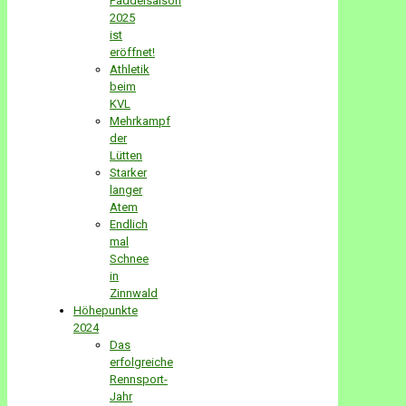
Paddelsaison
2025
ist
eröffnet!
Athletik
beim
KVL
Mehrkampf
der
Lütten
Starker
langer
Atem
Endlich
mal
Schnee
in
Zinnwald
Höhepunkte
2024
Das
erfolgreiche
Rennsport-
Jahr