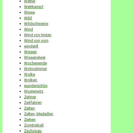
Wetter
Wettkampf
Wiese
Wild
Wildschweine
Wind
Wind von hinten
Wind von vorn
windstill
Wissen
Wissenstest
Wochenende
Wohnzimmer
Wolke
Wolken
wunderschön
Wusterwitz
Zehner
Zeitfahren
Zelten
Zelten; Medaillen
Ziehen
Zombieball
Zschopau