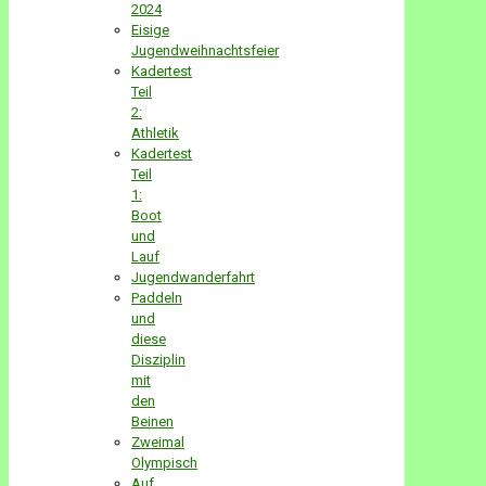
2024
Eisige
Jugendweihnachtsfeier
Kadertest
Teil
2:
Athletik
Kadertest
Teil
1:
Boot
und
Lauf
Jugendwanderfahrt
Paddeln
und
diese
Disziplin
mit
den
Beinen
Zweimal
Olympisch
Auf