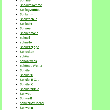
Schauer
Schaumkämme
Schlagvortrieb
Schlamm
Schlittschuh
Schlucht
Schnee
Schneemann
schnell
schneller
Schnitzeljagd
Schocken
schön
schön war's
schönes Wetter
Schüler
Schüler B
Schüler B Cup
Schüler C
Schülerspiele
Schwedt
Schweiß
schweißtreibend
Schwerin