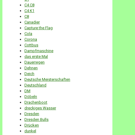
C4 C8
C4 K1
C8
Canadier
Capture the Flag
Cola
Corona
Cottbus
Dampfmaschine
das erste Mal
Dauerregen
Dehnen
Deich
Deutsche Meisterschaften
Deutschland
DM
Döbeln
Drachenboot
dreckiges Wasser
Dresden
Dresden Bulls
Drücken
dunkel