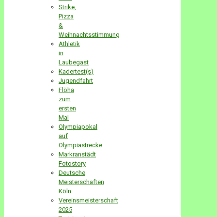
Strike,
Pizza
&
Weihnachtsstimmung
Athletik
in
Laubegast
Kadertest(s)
Jugendfahrt
Flöha
zum
ersten
Mal
Olympiapokal
auf
Olympiastrecke
Markranstädt
Fotostory
Deutsche
Meisterschaften
Köln
Vereinsmeisterschaft
2025