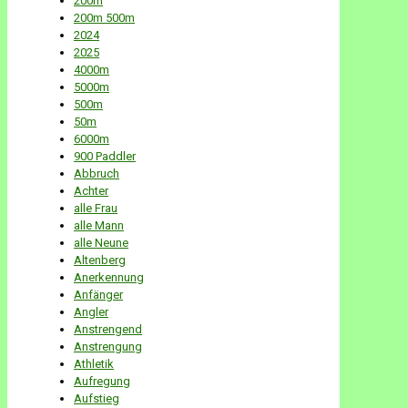
200m
200m 500m
2024
2025
4000m
5000m
500m
50m
6000m
900 Paddler
Abbruch
Achter
alle Frau
alle Mann
alle Neune
Altenberg
Anerkennung
Anfänger
Angler
Anstrengend
Anstrengung
Athletik
Aufregung
Aufstieg