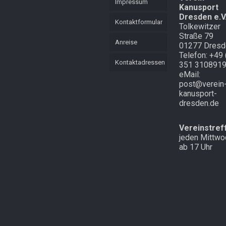
Impressum
Kanusport
KVL
Mannschaft
Dresden e.V
Mehrkampf
Kontaktformular
Tolkewitzer
Mehrkampf der
Straße 79
Lütten
Schnell
Anreise
01277 Dresd
unterwegs in
Telefon: +49 
Cottbus und
Starker langer
Kontaktadressen
351 310891
Atem
Laubegast
eMail:
post@verein
Endlich mal
Im Wald in
kanusport-
Schnee in
Altenberg
dresden.de
Zinnwald
Vereinstref
jeden Mittwo
ab 17 Uhr