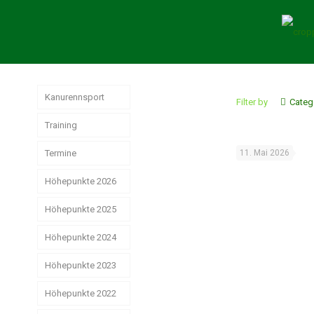
Kanurennsport
Filter by
Categ
Training
Termine
11. Mai 2026
Höhepunkte 2026
Höhepunkte 2025
German
Masters der
Senioren in
Höhepunkte 2024
Jahresrückblick
Hamburg
Rennsport 2025
Höhepunkte 2023
Das
erfolgreiche
Strike, Pizza &
Weltmeisterschaften
Weihnachtsstimmung
Rennsport-Jahr
Höhepunkte 2022
Schwerin ist
der Junioren
2024
schön