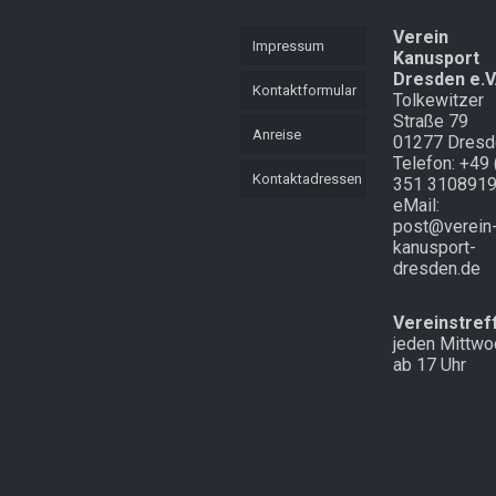
KVL
Mannschaft
Verein
Mehrkampf
Impressum
Kanusport
Mehrkampf der
Dresden e.V
Lütten
Schnell
Kontaktformular
Tolkewitzer
unterwegs in
Straße 79
Cottbus und
Starker langer
Anreise
01277 Dresd
Atem
Laubegast
Telefon: +49 
Kontaktadressen
351 310891
Endlich mal
Im Wald in
eMail:
Schnee in
Altenberg
post@verein
Zinnwald
kanusport-
dresden.de
Vereinstref
jeden Mittwo
ab 17 Uhr