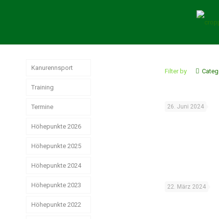
Kanurennsport
Filter by
Categ
Training
Termine
26. Juni 2024
Höhepunkte 2026
Höhepunkte 2025
Weltmeisterschaften
der Junioren
Höhepunkte 2024
Jahresrückblick
Rennsport 2025
Wir hatten sehr
Höhepunkte 2023
Das
22. März 2024
gute
erfolgreiche
Strike, Pizza &
Ostdeutsche
Weihnachtsstimmung
Rennsport-Jahr
Höhepunkte 2022
Schwerin ist
Meisterschaften!
2024
schön