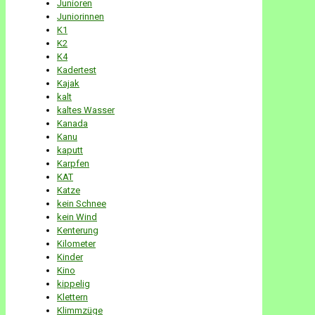
Junioren
Juniorinnen
K1
K2
K4
Kadertest
Kajak
kalt
kaltes Wasser
Kanada
Kanu
kaputt
Karpfen
KAT
Katze
kein Schnee
kein Wind
Kenterung
Kilometer
Kinder
Kino
kippelig
Klettern
Klimmzüge