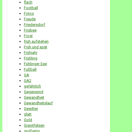
flach
Football
Fotos
Freude
Friedersdorf
Frisbee
Frost
früh aufstehen
Früh und spät
Frühjahr
Frühling
Fühlinger See
Fußball
GA
GA2
gefährlich
Gegenwind
Gewandheit
Gewandheitslauf
Gewitter
glatt
Gold
Granitfelsen
großartig