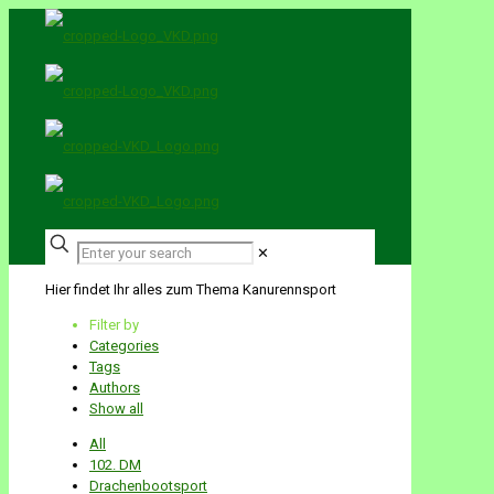
✕
Hier findet Ihr alles zum Thema Kanurennsport
Filter by
Categories
Tags
Authors
Show all
All
102. DM
Drachenbootsport