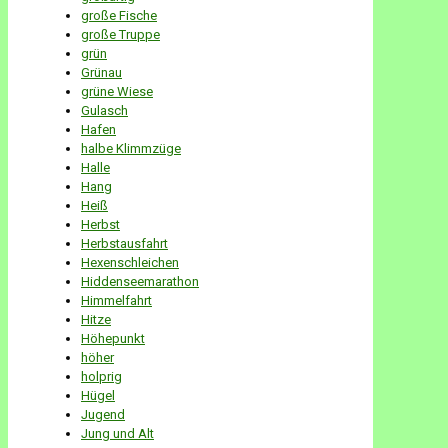
große Fische
große Truppe
grün
Grünau
grüne Wiese
Gulasch
Hafen
halbe Klimmzüge
Halle
Hang
Heiß
Herbst
Herbstausfahrt
Hexenschleichen
Hiddenseemarathon
Himmelfahrt
Hitze
Höhepunkt
höher
holprig
Hügel
Jugend
Jung und Alt