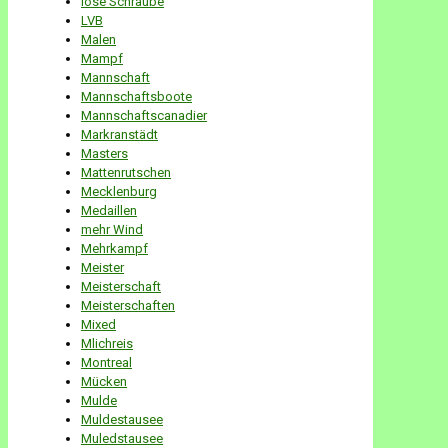
lose Schraube
LVB
Malen
Mampf
Mannschaft
Mannschaftsboote
Mannschaftscanadier
Markranstädt
Masters
Mattenrutschen
Mecklenburg
Medaillen
mehr Wind
Mehrkampf
Meister
Meisterschaft
Meisterschaften
Mixed
Mlichreis
Montreal
Mücken
Mulde
Muldestausee
Muledstausee