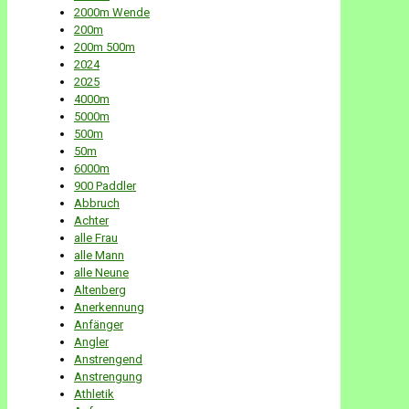
2000m Wende
200m
200m 500m
2024
2025
4000m
5000m
500m
50m
6000m
900 Paddler
Abbruch
Achter
alle Frau
alle Mann
alle Neune
Altenberg
Anerkennung
Anfänger
Angler
Anstrengend
Anstrengung
Athletik