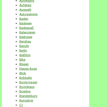
Aufregung
Aufstieg
Auswahl
Autogramme
Baden
Badesee
Badespaß
Balancieren
Beetzsee
Bergbau
Bericht
Berlin
Biathlon
Bike
Blasen
blaues Auge
Blick
Bobbahn
Boote tragen
Bootshaus
Bowling
Brandenburg
Bungalow
C1