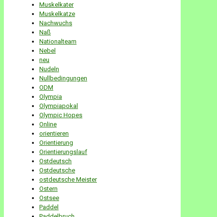
Muskelkater
Muskelkatze
Nachwuchs
Naß
Nationalteam
Nebel
neu
Nudeln
Nullbedingungen
ODM
Olympia
Olympiapokal
Olympic Hopes
Online
orientieren
Orientierung
Orientierungslauf
Ostdeutsch
Ostdeutsche
ostdeutsche Meister
Ostern
Ostsee
Paddel
Paddelbruch