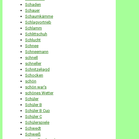
Schaden
Schauer
Schaumkämme
Schlagvortrieb
Schlamm
Schlittschuh
Schlucht
Schnee
Schneemann
schnell
schneller
Schnitzeljagd
Schocken
schön
schön war's
schönes Wetter
Schüler
Schüler B
Schüler B Cup
Schüler C
Schülerspiele
Schwedt
Schweiß