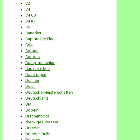
C2
C4
C4 C8
C4 K1
C8
Canadier
Capture the Flag
Cola
Corona
Cottbus
Dampfmaschine
das erste Mal
Dauerregen
Dehnen
Deich
Deutsche Meisterschaften
Deutschland
DM
Döbeln
Drachenboot
dreckiges Wasser
Dresden
Dresden Bulls
Drücken