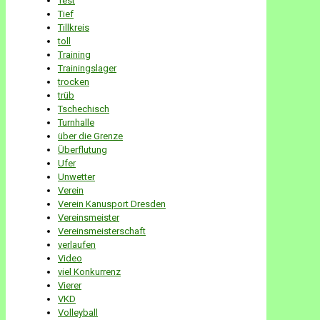
Test
Tief
Tillkreis
toll
Training
Trainingslager
trocken
trüb
Tschechisch
Turnhalle
über die Grenze
Überflutung
Ufer
Unwetter
Verein
Verein Kanusport Dresden
Vereinsmeister
Vereinsmeisterschaft
verlaufen
Video
viel Konkurrenz
Vierer
VKD
Volleyball