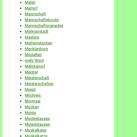
Malen
Mampf
Mannschaft
Mannschaftsboote
Mannschaftscanadier
Markranstädt
Masters
Mattenrutschen
Mecklenburg
Medaillen
mehr Wind
Mehrkampf
Meister
Meisterschaft
Meisterschaften
Mixed
Mlichreis
Montreal
Mücken
Mulde
Muldestausee
Muledstausee
Muskelkater
Muskelkatze