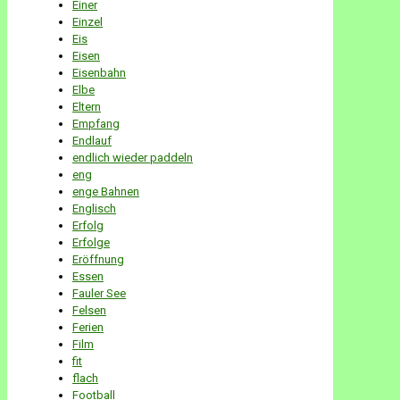
Einer
Einzel
Eis
Eisen
Eisenbahn
Elbe
Eltern
Empfang
Endlauf
endlich wieder paddeln
eng
enge Bahnen
Englisch
Erfolg
Erfolge
Eröffnung
Essen
Fauler See
Felsen
Ferien
Film
fit
flach
Football