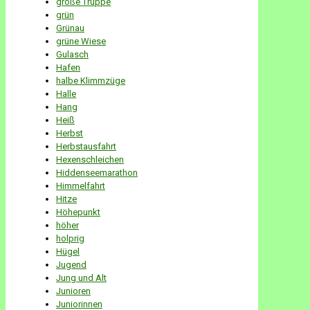
große Truppe
grün
Grünau
grüne Wiese
Gulasch
Hafen
halbe Klimmzüge
Halle
Hang
Heiß
Herbst
Herbstausfahrt
Hexenschleichen
Hiddenseemarathon
Himmelfahrt
Hitze
Höhepunkt
höher
holprig
Hügel
Jugend
Jung und Alt
Junioren
Juniorinnen