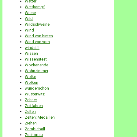
Wetter
Wettkampf
Wiese
Wild
Wildschweine
Wind
Wind von hinten
Wind von vorn
windstill
Wissen
Wissenstest
Wochenende
Wohnzimmer
Wolke
Wolken
wunderschön
Wusterwitz
Zehner
Zeitfahren
Zelten
Zelten; Medaillen
Ziehen
Zombieball
Zschopau