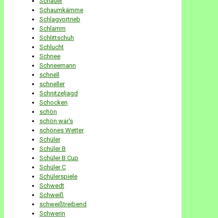
Schauer
Schaumkämme
Schlagvortrieb
Schlamm
Schlittschuh
Schlucht
Schnee
Schneemann
schnell
schneller
Schnitzeljagd
Schocken
schön
schön war's
schönes Wetter
Schüler
Schüler B
Schüler B Cup
Schüler C
Schülerspiele
Schwedt
Schweiß
schweißtreibend
Schwerin