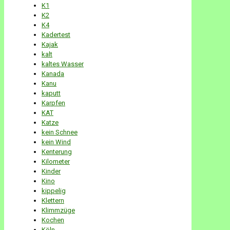
K1
K2
K4
Kadertest
Kajak
kalt
kaltes Wasser
Kanada
Kanu
kaputt
Karpfen
KAT
Katze
kein Schnee
kein Wind
Kenterung
Kilometer
Kinder
Kino
kippelig
Klettern
Klimmzüge
Kochen
Köln