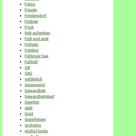
Fotos
Freude
Friedersdorf
Frisbee
Frost
früh aufstehen
Früh und spät
Frühjahr
Frühling
Fühlinger See
Fußball
GA
GA2
gefährlich
Gegenwind
Gewandheit
Gewandheitslauf
Gewitter
glatt
Gold
Granitfelsen
großartig
große Fische