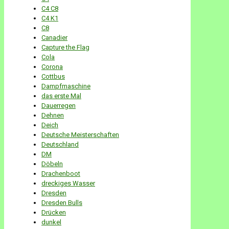
C4 C8
C4 K1
C8
Canadier
Capture the Flag
Cola
Corona
Cottbus
Dampfmaschine
das erste Mal
Dauerregen
Dehnen
Deich
Deutsche Meisterschaften
Deutschland
DM
Döbeln
Drachenboot
dreckiges Wasser
Dresden
Dresden Bulls
Drücken
dunkel