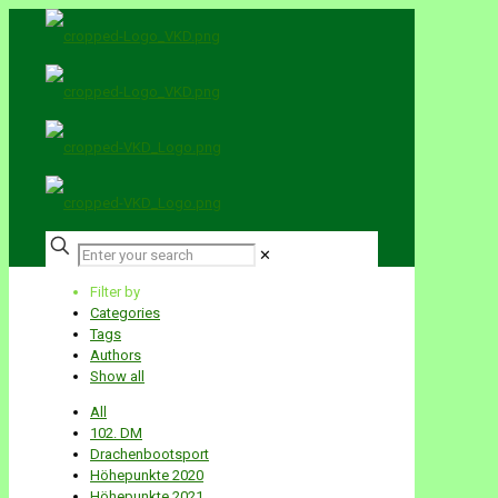
✕
Filter by
Categories
Tags
Authors
Show all
All
102. DM
Drachenbootsport
Höhepunkte 2020
Höhepunkte 2021