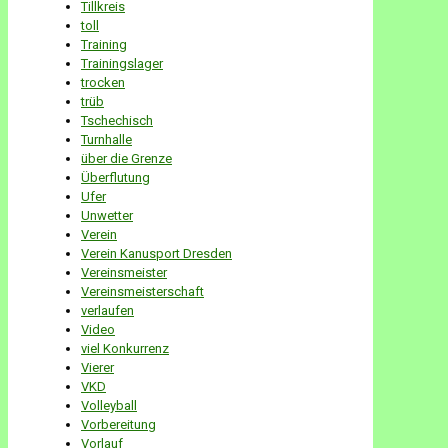
Tillkreis
toll
Training
Trainingslager
trocken
trüb
Tschechisch
Turnhalle
über die Grenze
Überflutung
Ufer
Unwetter
Verein
Verein Kanusport Dresden
Vereinsmeister
Vereinsmeisterschaft
verlaufen
Video
viel Konkurrenz
Vierer
VKD
Volleyball
Vorbereitung
Vorlauf