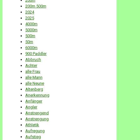
200m
200m 500m
2024
2025
4000m
5000m
500m
50m
6000m
900 Paddler
Abbruch
Achter
alle Frau
alle Mann
alle Neune
Altenberg
Anerkennung
Anfänger
Angler
Anstrengend
Anstrengung
Athletik
Aufregung
Aufstieg